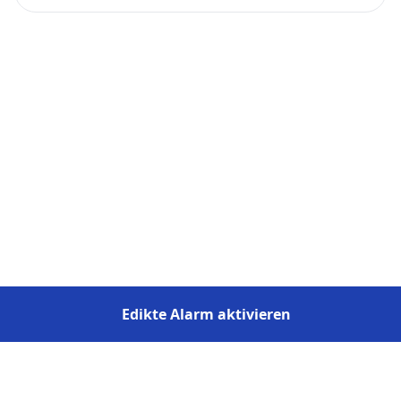
Edikte Alarm aktivieren
Impressum
⋅
Datenschutz
⋅
Über uns
⋅