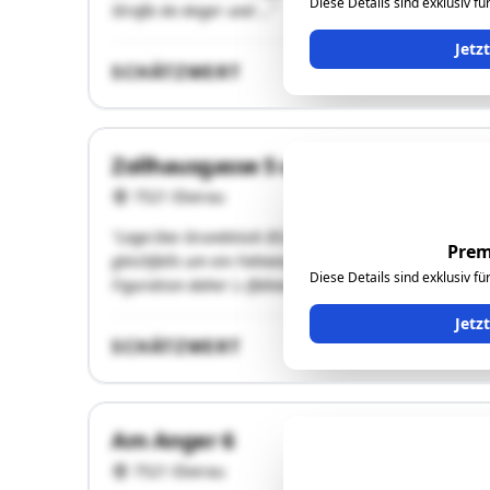
Diese Details sind exklusiv f
Straße An Anger und …"
Jetz
SCHÄTZWERT
Zollhausgasse 5 und 7
7521 Eberau
"Lage:Das Grundstück 852/3 schließt westseitig an das
Prem
gleichfalls um ein Fahnengrundstück, erreichbar von de
Diese Details sind exklusiv f
Figuration daher L-/fahnenförmig. Die Erreichbarkeit e
Jetz
SCHÄTZWERT
Am Anger 6
7521 Eberau