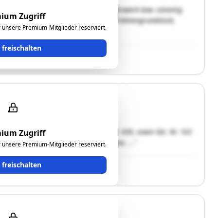
nd von Eberau, in der Nähe vom Fernheizwerk bzw. ostseitig
ium Zugriff
ckes ist eben. Es handelt sich um ein Fahnengrundstück,
ür unsere Premium-Mitglieder reserviert.
über die …"
t freischalten
r EZ. 520, Gst. Nr. 159 und 160 der EZ. 430, sowie Gst. Nr. 163
ium Zugriff
Einheit und liegen am Ortsrand von Eberau. …"
ür unsere Premium-Mitglieder reserviert.
t freischalten