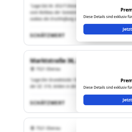
"Lage:Gst.Nr. 852/7:Dieses Grundstück liegt am Ortsra
Prem
vom Rohbau der Sonnenresidenz. Die Lage des Grundstü
Diese Details sind exklusiv f
sodass die Erschließung über den Zufahrtsweg (Fahne) 
Jetz
SCHÄTZWERT
Marktstraße 36, Zollhausgasse 6
7521 Eberau
"Lage:Die Grundstücke 15/9 der EZ. 460, Gst. Nr. 158 de
Prem
der EZ. 519, bilden in der Natur eine wirtschaftliche 
Diese Details sind exklusiv f
Jetz
SCHÄTZWERT
7521 Eberau