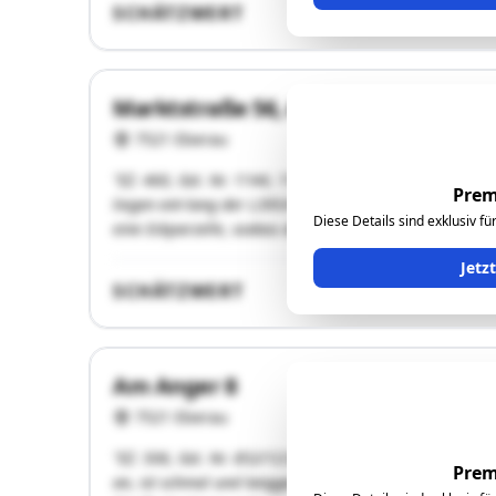
SCHÄTZWERT
Marktstraße 56, Am Anger 1
7521 Eberau
"EZ. 460, Gst. Nr. 1144, 1145 und 1146:Diese drei Grun
Prem
liegen ent-lang der L395/Marktstraße/Bildeiner Straße
Diese Details sind exklusiv f
eine Eckparzelle, sodass die Erschließung von der …"
Jetz
SCHÄTZWERT
Am Anger 8
7521 Eberau
"EZ. 506, Gst. Nr. 852/12:Dieses rechteckige Grundstüc
Prem
an, ist schmal und langgestreckt. Es reicht vom Fernhei