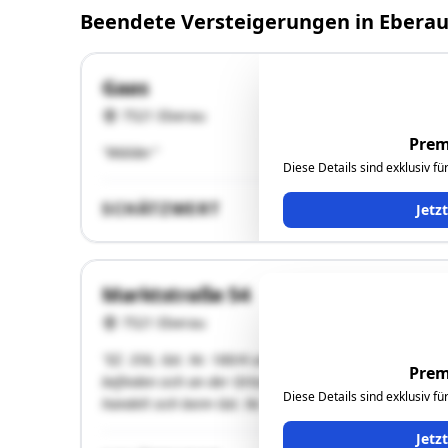
Beendete Versteigerungen in Ebera
Gaas
7521 Eberau
Prem
"Wälder"
Diese Details sind exklusiv f
SCHÄTZWERT
Jetz
Marktstraße 54
7521 Eberau
"EZ. 356, Gst. Nr. 180/4 und EZ 493, Gst. Nr. 180/2:D
Prem
befinden sich an der Ortsstraße L395/Marktstraße/Bild
Diese Details sind exklusiv f
handelt sich beim Gst. Nr. 180/4 um eine Eckparzelle,
Jetz