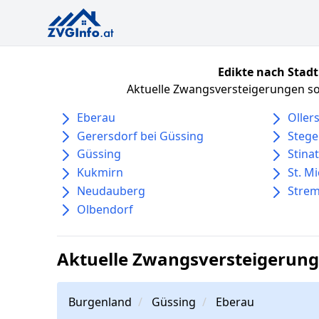
Edikte nach Stadt
Aktuelle Zwangsversteigerungen sor
Eberau
Oller
Gerersdorf bei Güssing
Stege
Güssing
Stina
Kukmirn
St. M
Neudauberg
Stre
Olbendorf
Aktuelle Zwangsversteigerung
Burgenland
Güssing
Eberau