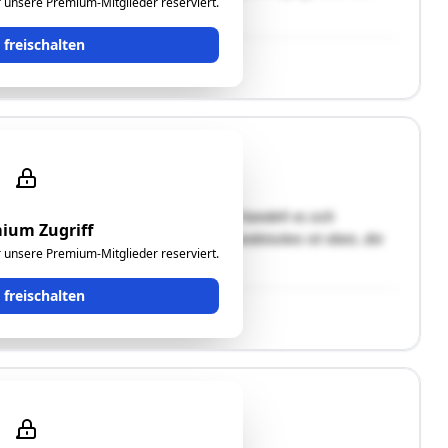
ür unsere Premium-Mitglieder reserviert.
t freischalten
 Grundstück 852/7 (Zollhaus 3) an und handelt es sich
ium Zugriff
r Zollhausgasse aus. Die Lage des Grundstückes ist eben, die
ür unsere Premium-Mitglieder reserviert.
rfolgt von der …"
t freischalten