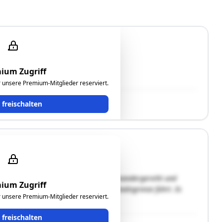
u
ium Zugriff
ür unsere Premium-Mitglieder reserviert.
t freischalten
iese beiden Hausgrundstücke liegen aneinandergereiht und
ium Zugriff
einer Straße, welche von Eberau zur Staatsgrenze führt. Es
ür unsere Premium-Mitglieder reserviert.
 nachdem …"
t freischalten