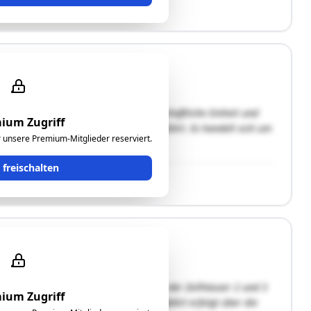
dstücke bilden in der Natur eine wirtschaftliche Einheit und
ium Zugriff
, welche von Eberau zur Staatsgrenze führt. Es handelt sich um
ür unsere Premium-Mitglieder reserviert.
t freischalten
k schließt südseitig an die Grundstücke der Zollhäuser 2 und 3
ium Zugriff
zwerk bis zur Straße Am Anger. Die Zufahrt erfolgt über die