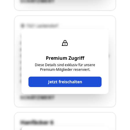
SCHÄTZWERT
7321 Lackendorf
"LAGE:Dieses Grundstück, welches unbebaut ist,
liegt direkt im Anschluss an die Gartenzeile,
welche in unmittelbarer Nähe in die B 62 –
Hauptstraße mündet. Die Lage des Grundstückes
Premium Zugriff
ist eben, die Figuration rechteckig.
Diese Details sind exklusiv für unsere
INFRASTRUKTUR:An infrastrukturellen
Premium-Mitglieder reserviert.
Gegebenheiten bestehen in Lackendorf ein
Kindergarten …"
Jetzt freischalten
SCHÄTZWERT
Hanfäcker 6