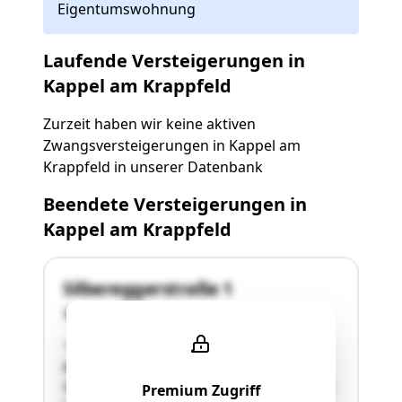
Eigentumswohnung
Laufende Versteigerungen in
Kappel am Krappfeld
Zurzeit haben wir keine aktiven
Zwangsversteigerungen in Kappel am
Krappfeld in unserer Datenbank
Beendete Versteigerungen in
Kappel am Krappfeld
Silbereggerstraße 1
9321 Kappel am Krappfeld
"74015 SILBEREGG, EZ 114 mit dem Grst. .35
Baufläche/Garten und 385/1 Garten in der
Silbereggerstraße 1, 9321 Kappel am Krappfeld
Premium Zugriff