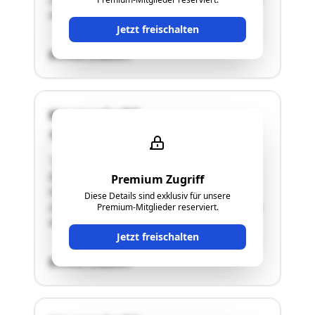
Hauzendorf 8, 9761 Greifenburg."
Jetzt freischalten
SCHÄTZWERT
Hauzendorf 8
9761 Greifenburg
"2.637 m2 große Liegenschaft mit
Zweifamilienwohnhaus, bestehend aus den
Premium Zugriff
Grundstücken Nr. 290/1 (bebaut) und
Diese Details sind exklusiv für unsere
290/2.Widmung: "Bauland - Dorfgebiet".Adresse:
Premium-Mitglieder reserviert.
Hauzendorf 8, 9761 Greifenburg."
Jetzt freischalten
SCHÄTZWERT