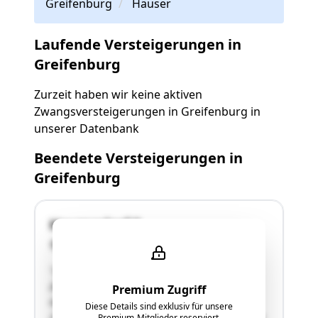
Greifenburg
Häuser
Laufende Versteigerungen in
Greifenburg
Zurzeit haben wir keine aktiven
Zwangsversteigerungen in Greifenburg in
unserer Datenbank
Beendete Versteigerungen in
Greifenburg
Hauzendorf 8
9761 Greifenburg
"2.637 m2 große Liegenschaft mit
Zweifamilienwohnhaus, bestehend aus den
Premium Zugriff
Grundstücken Nr. 290/1 (bebaut) und
Diese Details sind exklusiv für unsere
290/2.Widmung: "Bauland - Dorfgebiet".Adresse:
Premium-Mitglieder reserviert.