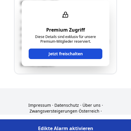
Hauzendorf 8
9761 Greifenburg
"2.637 m2 große Liegenschaft mit
Zweifamilienwohnhaus, bestehend aus den
Premium Zugriff
Grundstücken Nr. 290/1 (bebaut) und
Diese Details sind exklusiv für unsere
290/2.Widmung: "Bauland - Dorfgebiet".Adresse:
Premium-Mitglieder reserviert.
Hauzendorf 8, 9761 Greifenburg."
Jetzt freischalten
SCHÄTZWERT
Impressum
⋅
Datenschutz
⋅
Über uns
⋅
Zwangsversteigerungen Österreich
⋅
Zwangsversteigerungen Deutschland
© ZVGInfo.at 2026. Alle Angaben ohne Gewähr.
Edikte Alarm aktivieren
Edikte Alarm aktivieren