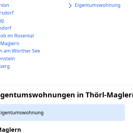
nion
Eigentumswohnung
rsdorf
gg
ndorf
akob im Rosental
-Maglern
n am Wörther See
nstein
berg
igentumswohnungen in Thörl-Magler
Eigentumswohnung
Maglern