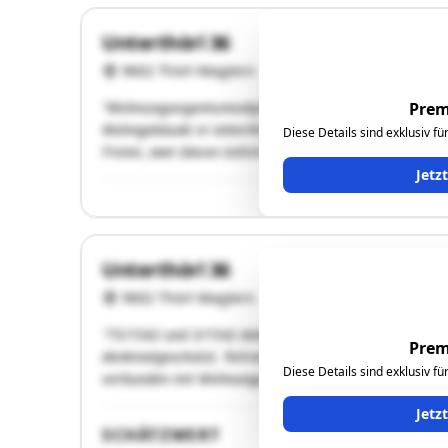
Unterthörl 36
9602 Thörl-Maglern
Prem
"Wohnungseigentumsobjekt Top 28-2 (zweitgeteilter Ke
Wohngebäude in Unterthörl, nahe der Grenze zu Italie
Diese Details sind exklusiv f
Freien, zwei davon östlich (Nr. 11 und 12) die anderen
Jetz
Unterthörl 36
9602 Thörl-Maglern
"75/1542 und 3/1542 Anteile an Liegenschaft mit Woh
Prem
denkmalgeschützt, Teilrenovierung und Parifzierung 2
Diese Details sind exklusiv f
verbunden mit Wohnungseigentum an Wohnung TOP 18-
Jetz
SCHÄTZWERT