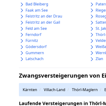
Bad Bleiberg
Pater
Faak am See
Riege
Feistritz an der Drau
Rose
Feistritz an der Gail
Satte
Feld am See
St. J
Ferndorf
Thörl
Fürnitz
Velde
Gödersdorf
Weiße
Gummern
Wern
Latschach
Zlan
Zwangsversteigerungen von E
Kärnten
Villach-Land
Thörl-Maglern
Laufende Versteigerungen in Thörl-