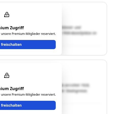
ium Zugriff
llerraum, 36,64 m²) im ehemaligen Zolldienst- und
n in denkmalgeschütztem Gebäude.Vier PKW-Abstellplätze im
ür unsere Premium-Mitglieder reserviert.
 südlich des Gebäudes (Nr. 16 und …"
t freischalten
nungen im ehemaligen Zollamtsgebäude (errichtet 1928,
ium Zugriff
011: 22 Wohnungen, 31 KFZ-AP) nahe der Staatsgrenze;
ür unsere Premium-Mitglieder reserviert.
2 im 2. OG sowie an Top 41 …"
t freischalten