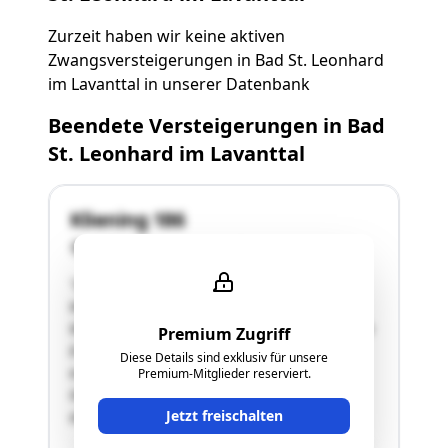
Zurzeit haben wir keine aktiven
Zwangsversteigerungen in Bad St. Leonhard
im Lavanttal in unserer Datenbank
Beendete Versteigerungen in Bad
St. Leonhard im Lavanttal
Kliening 186
9462 Bad St. Leonhard im Lavanttal
"Die Liegenschaft EZ 260 befindet sich in der
Wohnsiedlung „Hofbauer“ nördlich von
Wiesenau und südlich von Bad St. Leonhard. Die
Premium Zugriff
Erschließung und Zufahrt zum Grundstück
Diese Details sind exklusiv für unsere
erfolgt von der Ostseite über die asphaltierte
Premium-Mitglieder reserviert.
Gemeindestraße.Das inzwischen rund 51 Jahre
Jetzt freischalten
alte Zweifamilienwohnhaus weist …"