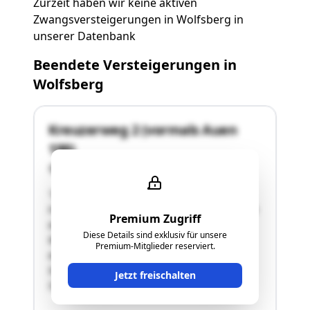
Zurzeit haben wir keine aktiven
Zwangsversteigerungen in Wolfsberg in
unserer Datenbank
Beendete Versteigerungen in
Wolfsberg
Kreuzerweg 2 (vormals Auen
199)
9400 Wolfsberg
"Die in Westhanglage befindliche
Hangliegenschaft weist eine Seehöhe von 520 m
Premium Zugriff
auf und wurde anscheinend entlang der
Diese Details sind exklusiv für unsere
Westseite im Bereich der Garage etwas
Premium-Mitglieder reserviert.
angeschüttet. Die Zufahrt erfolgt von der
Südseite über den asphaltierten Gemeindeweg
Jetzt freischalten
527/2, wobei die Hofdurchfahrt zwischen …"