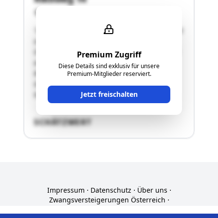
9400 Wolfsberg
"Die gegenständliche Liegenschaft EZ 38 befindet
sich am südlichen Stadtrand von Wolfsberg im
Ortsteil St. Thomas. Das ebene Grundstück liegt
Premium Zugriff
auf einer Seehöhe von 455 m über
Diese Details sind exklusiv für unsere
Meeresspiegel.Die Erschließung unseres
Premium-Mitglieder reserviert.
Grundstücks Nr. 267/2 erfolgt von der
Jetzt freischalten
Nordwestecke über den asphaltierten …"
SCHÄTZWERT
Impressum
⋅
Datenschutz
⋅
Über uns
⋅
Zwangsversteigerungen Österreich
⋅
Zwangsversteigerungen Deutschland