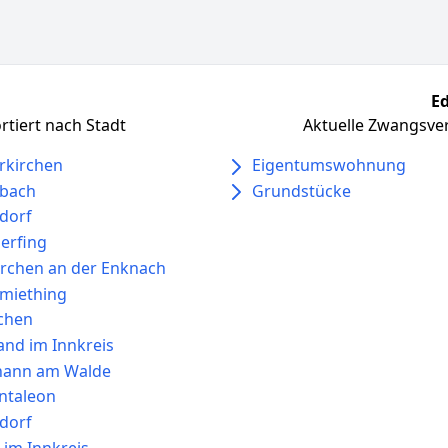
Ed
tiert nach Stadt
Aktuelle Zwangsver
rkirchen
Eigentumswohnung
bach
Grundstücke
dorf
erfing
rchen an der Enknach
miething
chen
nd im Innkreis
ohann am Walde
antaleon
dorf
im Innkreis