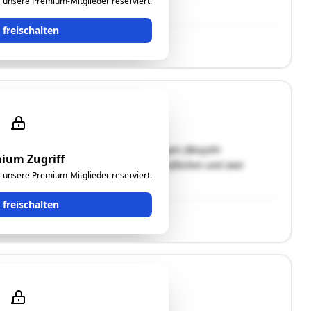
ür unsere Premium-Mitglieder reserviert.
 eine Autospenglerei. Die …"
t freischalten
rdgeschoss einer Anlage mit 4 Wohnungen (Baujahr
ium Zugriff
², zudem gibt es 3 Kellerräume, Gartenflächen und zwei
ür unsere Premium-Mitglieder reserviert.
heizung …"
t freischalten