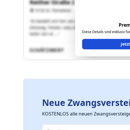
Reither Straße 2
5120 St. Pantaleon
"Es handelt sich hier um ein massives Wohnhaus aus 
Prem
(Heizung, Fenster, usw.) durchgeführt. Das Wohnhaus h
Diese Details sind exklusiv f
Keller mit rd. …"
Jetz
SCHÄTZWERT
Neue Zwangsverstei
KOSTENLOS alle neuen Zwangsversteiger