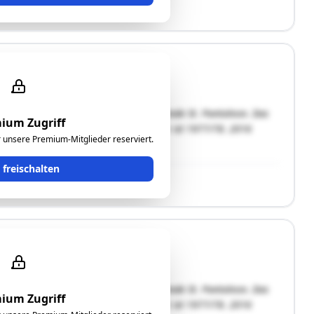
der Ortschaft Trimmelkam in der Gemeinde St. Pantaleon. Das
ium Zugriff
er entfernt. Das ursprüngliche Baujahr ist 1977/78. 2016
ür unsere Premium-Mitglieder reserviert.
 eine Autospenglerei. Die …"
t freischalten
der Ortschaft Trimmelkam in der Gemeinde St. Pantaleon. Das
ium Zugriff
er entfernt. Das ursprüngliche Baujahr ist 1977/78. 2016