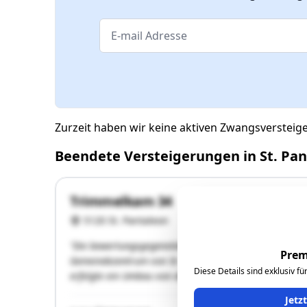
Zurzeit haben wir keine aktiven Zwangsversteig
Beendete Versteigerungen in St. Pa
Trimmelkam 34
5120 St. Pantaleon
"Die bewertungsgegenständliche Liegenschaft liegt in 
Prem
Gemeindezentrum von St. Pantaleon ist ca. 1,7 Kilomet
Diese Details sind exklusiv f
erfolgte ein Umbau von der bestehenden LKW-Garage in
Jetz