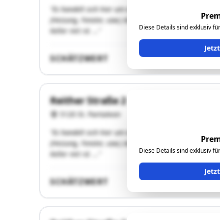
"Es handelt sich hier um ein massives Wohnhaus aus 
Prem
(Heizung, Fenster, usw.) durchgeführt. Das Wohnhaus h
Diese Details sind exklusiv f
Keller mit rd. …"
Jetz
SCHÄTZWERT
Reither Straße 2
5120 St. Pantaleon
"Es handelt sich hier um ein massives Wohnhaus aus 
Prem
(Heizung, Fenster, usw.) durchgeführt. Das Wohnhaus h
Diese Details sind exklusiv f
Keller mit rd. …"
Jetz
SCHÄTZWERT