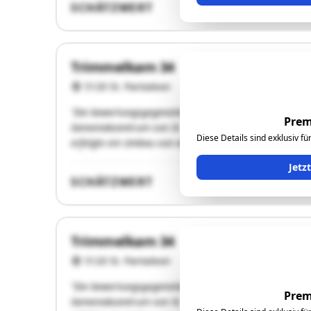
SCHÄTZWERT
Trimmelkam 34
5120 St. Pantaleon
"Die bewertungsgegenständliche Liegenschaft liegt in 
Prem
Gemeindezentrum von St. Pantaleon ist ca. 1,7 Kilomet
Diese Details sind exklusiv f
erfolgte ein Umbau von der bestehenden LKW-Garage in
Jetz
SCHÄTZWERT
Trimmelkam 34
5120 St. Pantaleon
"Die bewertungsgegenständliche Liegenschaft liegt in 
Prem
Gemeindezentrum von St. Pantaleon ist ca. 1,7 Kilomet