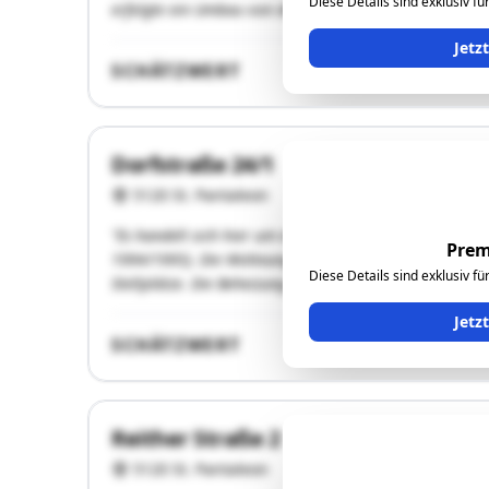
Diese Details sind exklusiv f
erfolgte ein Umbau von der bestehenden LKW-Garage in
Jetz
SCHÄTZWERT
Dorfstraße 24/1
5120 St. Pantaleon
"Es handelt sich hier um eine Eigentumswohnung im E
Prem
1994/1995). Die Wohnung hat eine Fläche von rd. 84 m
Diese Details sind exklusiv f
Stellplätze. Die Beheizung erfolgt mittels einer Pellets
Jetz
SCHÄTZWERT
Reither Straße 2
5120 St. Pantaleon