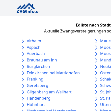
Edikte nach Stadt
Aktuelle Zwangsversteigerungen sor
Altheim
Maue
Aspach
Moos
Auerbach
Moos
Braunau am Inn
Mund
Burgkirchen
Neuki
Feldkirchen bei Mattighofen
Oster
Franking
Schal
Geretsberg
Schwa
Gilgenberg am Weilhart
St. J
Handenberg
St. P
Höhnhart
Utten
Kirchberg bei Mattighofen
Weng 