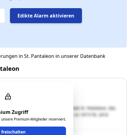
Edikte Alarm aktivieren
erungen in St. Pantaleon in unserer Datenbank
ntaleon
der Ortschaft Trimmelkam in der Gemeinde St. Pantaleon. Das
ium Zugriff
er entfernt. Das ursprüngliche Baujahr ist 1977/78. 2016
ür unsere Premium-Mitglieder reserviert.
 eine Autospenglerei. Die …"
t freischalten