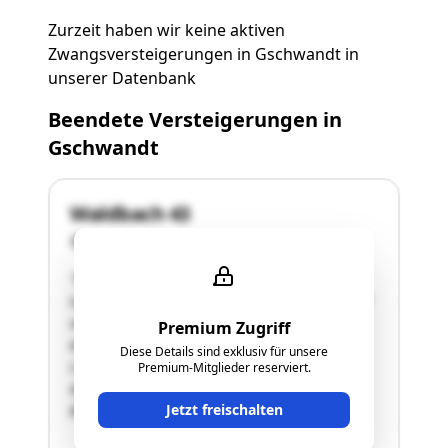
Zurzeit haben wir keine aktiven
Zwangsversteigerungen in Gschwandt in
unserer Datenbank
Beendete Versteigerungen in
Gschwandt
Waldbach 43
4816 Gschwandt
"Die Liegenschaft befindet sich ca. 2 km
südwestlich des Gemeindeamtes von Gschwandt
und liegt ca. 650 m südlich eines Kreisverkehrs,
Premium Zugriff
welcher die Verbindung der Vorchdorfer Straße
Diese Details sind exklusiv für unsere
L1306 und der B 120 Scharnsteiner Straße
Premium-Mitglieder reserviert.
darstellt.
Jetzt freischalten
Beim von der Beurteilung betroffenen …"