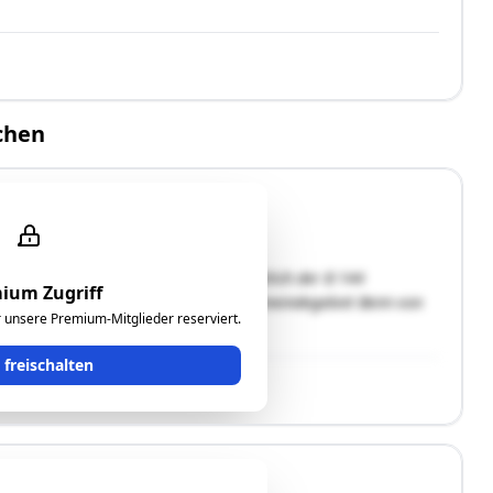
chen
Stadtamt von Laakirchen, ca. 350 m östlich der B 144
ium Zugriff
autobahn. Bezogen auf das gesamte Gemeindegebiet Beim von
ür unsere Premium-Mitglieder reserviert.
t freischalten