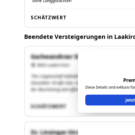
"siehe Langgutachten"
SCHÄTZWERT
Beendete Versteigerungen in Laakir
Gschwandtner Straße 28
4663 Laakirchen
"Die Liegenschaft befindet sich ca. 840 m südlich vom 
Prem
Gmundner Straße bzw. ca. 4,0 km östlich der A1 West
Diese Details sind exklusiv f
der Beurteilung betroffenen Hauptgebäude …"
Jetz
SCHÄTZWERT
Dr. Linsinger-Straße 9