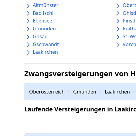
Altmünster
Ober
Bad Ischl
Ohlsd
Ebensee
Pinsd
Gmunden
Roit
Gosau
St. W
Gschwandt
Vorch
Laakirchen
Zwangsversteigerungen von H
Oberösterreich
Gmunden
Laakirchen
Laufende Versteigerungen in Laakir