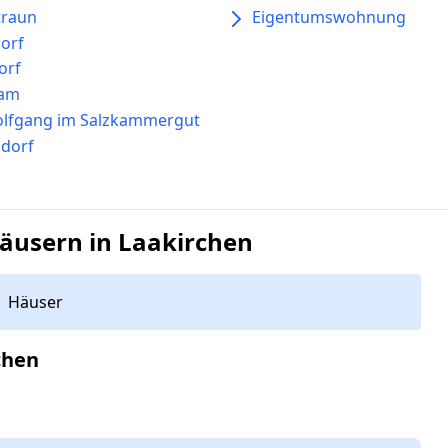
traun
Eigentumswohnung
orf
orf
ham
olfgang im Salzkammergut
dorf
äusern in Laakirchen
Häuser
chen