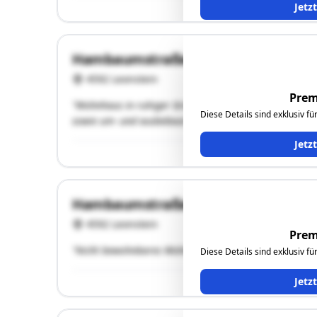
Jetz
Hambaumstraße 18
4592 Leonstein
Prem
"Wohnhaus in ruhiger Grünlandlage, Grundsubstanz aus
Diese Details sind exklusiv f
sowie um- und ausbebaut. Mehrere Nebengebäude. Lau
Jetz
Hambaumstraße 15
4592 Leonstein
Prem
"Nicht bewohnbares Wohngebäude und desolate Holzhü
Diese Details sind exklusiv f
Jetz