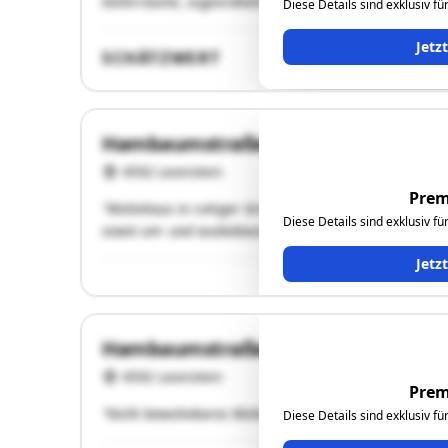
Kellerräume, zugeordnete Freiflächen, kein zugeordnet
Diese Details sind exklusiv f
Jetz
SCHÄTZWERT
Hambaumstraße 18
4592 Leonstein
Prem
"Wohnhaus in ruhiger Grünlandlage, Grundsubstanz aus
Diese Details sind exklusiv f
sowie um- und ausbebaut. Mehrere Nebengebäude. Lau
Jetz
Hambaumstraße 15
4592 Leonstein
Prem
"Nicht bewohnbares Wohngebäude und desolate Holzhü
Diese Details sind exklusiv f