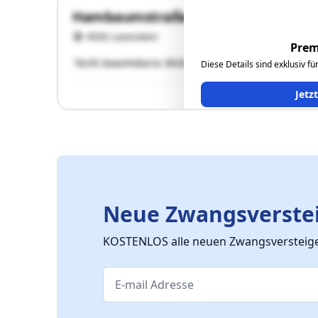
Hambaumstraße 15
4592 Leonstein
Prem
"Nicht bewohnbares Wohngebäude und desolate Holzhü
Diese Details sind exklusiv f
Jetz
Neue Zwangsverstei
KOSTENLOS alle neuen Zwangsversteiger