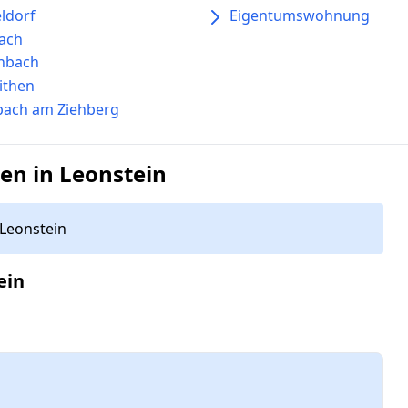
ldorf
Eigentumswohnung
ach
nbach
ithen
bach am Ziehberg
en in Leonstein
Leonstein
ein