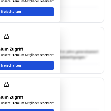
er Parkplatz"
ür unsere Premium-Mitglieder reserviert.
t freischalten
ium Zugriff
 dem 18. Jahrhundert, Mitte der 1960 er Jahre generalsaniert
ür unsere Premium-Mitglieder reserviert.
t Bauabteilung der Gemeinde keine Baubewilligungen."
t freischalten
ium Zugriff
tte im Grünland."
ür unsere Premium-Mitglieder reserviert.