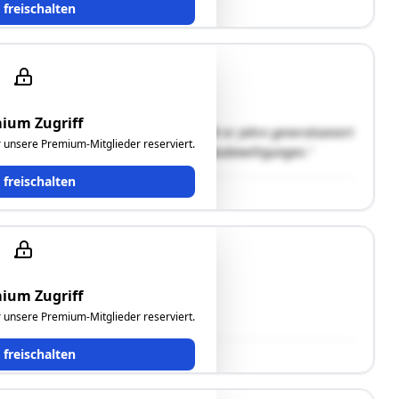
t freischalten
ium Zugriff
 dem 18. Jahrhundert, Mitte der 1960 er Jahre generalsaniert
ür unsere Premium-Mitglieder reserviert.
t Bauabteilung der Gemeinde keine Baubewilligungen."
t freischalten
ium Zugriff
tte im Grünland."
ür unsere Premium-Mitglieder reserviert.
t freischalten