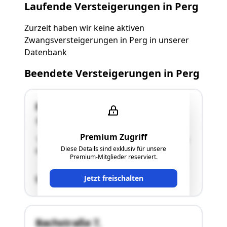
Laufende Versteigerungen in Perg
Zurzeit haben wir keine aktiven
Zwangsversteigerungen in Perg in unserer
Datenbank
Beendete Versteigerungen in Perg
Rast 34
4341 Arbing
Premium Zugriff
"Grundstück mit Einfamilienhaus an der Adresse
Diese Details sind exklusiv für unsere
Rast 34, 4341 Arbing"
Premium-Mitglieder reserviert.
Jetzt freischalten
SCHÄTZWERT
Bachstraße 7,