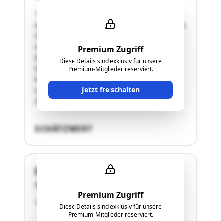
"Sehr kleines, altes Einfamilienhaus im Bereich
der Siedlung Schlossberg ca. 1,5 km nördlich des
Ortskerns von Waldhausen an einem
nordexponierten Unterhang. Satteldach mit
Premium Zugriff
Rhombuseternitdeckung (alt, zu überprüfen!),
Diese Details sind exklusiv für unsere
Pfettendachstuhl. Bruchsteinfundamente,
Premium-Mitglieder reserviert.
Kellermauerwerk Bruchsteine bzw. Vollziegel,
Jetzt freischalten
sonst. aufgehendes Mauerwerk Bruchsteine,
Zwischenwände Bruchsteine bzw. …"
SCHÄTZWERT
Danhoferweg 9
4331 Naarn
Premium Zugriff
"Wohnhaus samt Halle und Garage"
Diese Details sind exklusiv für unsere
Premium-Mitglieder reserviert.