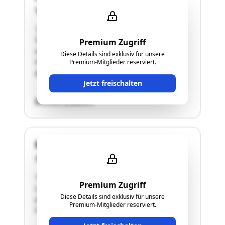
4461 Laussa
"grösseres Landhaus mit knapp 3ha Grund; ein
Teil der Grundstücke befindet sich gerade in
Premium Zugriff
einem Umwidmungsverfahren, 5 zusätzliche
Diese Details sind exklusiv für unsere
Parzellen wären daher künftig möglich
Premium-Mitglieder reserviert.
Bitte das Langgutachten lesen !"
Jetzt freischalten
SCHÄTZWERT
Buchenschachen 15
4443 Maria Neustift
"Bei der bewertungsgegenständlichen
Premium Zugriff
Liegenschaft handelt es sich um ein Ein-
Diese Details sind exklusiv für unsere
(Zwei-)familienhausmit landwirtschaftlichen
Premium-Mitglieder reserviert.
Flächen."