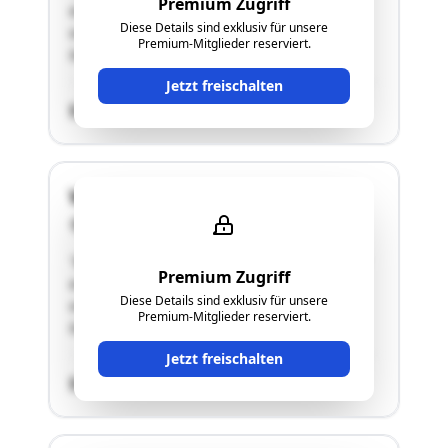
Premium Zugriff
es sich um einen Vierkanthof (ca. 1800 m²
Diese Details sind exklusiv für unsere
verbaute Fläche inkl. Innenhof) sowie
Premium-Mitglieder reserviert.
landwirtschaftliche Grundstücke."
Jetzt freischalten
SCHÄTZWERT
Waidern 23
4521 Schiedlberg
"Bei der gegenständlichen Liegenschaft handelt
Premium Zugriff
es sich um einen Vierkanthof (ca. 1800 m²
Diese Details sind exklusiv für unsere
verbaute Fläche inkl. Innenhof) sowie
Premium-Mitglieder reserviert.
landwirtschaftliche Grundstücke."
Jetzt freischalten
SCHÄTZWERT