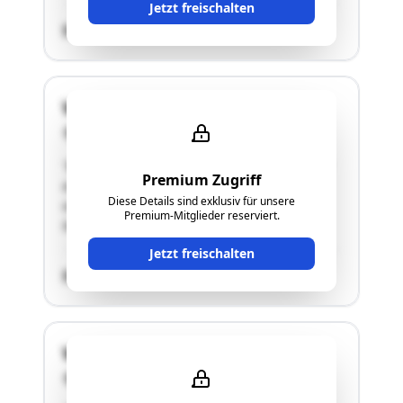
Jetzt freischalten
SCHÄTZWERT
Waidern 23
4521 Schiedlberg
"Bei der gegenständlichen Liegenschaft handelt
Premium Zugriff
es sich um einen Vierkanthof (ca. 1800 m²
Diese Details sind exklusiv für unsere
verbaute Fläche inkl. Innenhof) sowie
Premium-Mitglieder reserviert.
landwirtschaftliche Grundstücke."
Jetzt freischalten
SCHÄTZWERT
Waidern 23
4521 Schiedlberg