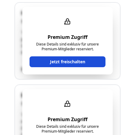
Höhenweg
4522 Sierning
"Gegenständliches Grundstück Nr. 225/3 (stark
Premium Zugriff
geneigte Bauparzelle / unbebaut), KG 49230
Diese Details sind exklusiv für unsere
Sierning, liegt ca. 800 m nordöstlich vom
Premium-Mitglieder reserviert.
Marktgemeindeamt SIERNING."
Jetzt freischalten
SCHÄTZWERT
Breitenfurt 30
4452 Ternberg
"Bei der gegenständlichen Liegenschaft handelt
Premium Zugriff
es sich um ein Wohnhaus mit Kellergeschoss,
Diese Details sind exklusiv für unsere
Erdgeschoss und nicht ausgebautem
Premium-Mitglieder reserviert.
Dachgeschoss."