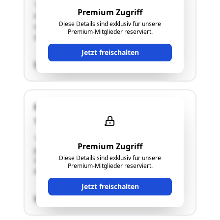
"Bei der gegenständlichen Liegenschaft handelt
Premium Zugriff
es sich um einen Vierkanthof (ca. 1800 m²
Diese Details sind exklusiv für unsere
verbaute Fläche inkl. Innenhof) sowie
Premium-Mitglieder reserviert.
landwirtschaftliche Grundstücke."
Jetzt freischalten
SCHÄTZWERT
Höhenweg
4522 Sierning
"Gegenständliches Grundstück Nr. 225/3 (stark
Premium Zugriff
geneigte Bauparzelle / unbebaut), KG 49230
Diese Details sind exklusiv für unsere
Sierning, liegt ca. 800 m nordöstlich vom
Premium-Mitglieder reserviert.
Marktgemeindeamt SIERNING."
Jetzt freischalten
SCHÄTZWERT