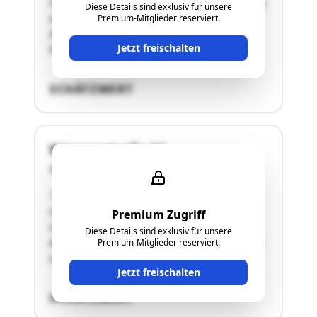
Obergeschoss wobei die genaue Raumaufteilung
Diese Details sind exklusiv für unsere
aus den beigelegten Raumplänen hervor geht.
Premium-Mitglieder reserviert.
Das Objekt befindet sich in den sogenannten
Jetzt freischalten
Rohbau und wurde 2021 zum …"
SCHÄTZWERT
Wagnerstraße 24
4523 Neuzeug
"Die gegenständliche Wohnung Top 8 befindet
sich im Dachgeschoss eines Gebäudes mit
Premium Zugriff
insgesamt 8 Wohnungen und 12 KFZ
Diese Details sind exklusiv für unsere
Abstellplätzen im Freien. Ein Kellerabteil gehört
Premium-Mitglieder reserviert.
zur Wohnung."
Jetzt freischalten
SCHÄTZWERT