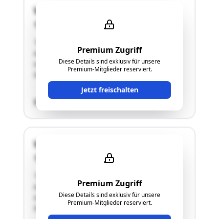
Waidern 23
4521 Schiedlberg
"Bei der gegenständlichen Liegenschaft handelt
Premium Zugriff
es sich um einen Vierkanthof (ca. 1800 m²
Diese Details sind exklusiv für unsere
verbaute Fläche inkl. Innenhof) sowie
Premium-Mitglieder reserviert.
landwirtschaftliche Grundstücke."
Jetzt freischalten
SCHÄTZWERT
Waidern 23
4521 Schiedlberg
"Bei der gegenständlichen Liegenschaft handelt
Premium Zugriff
es sich um einen Vierkanthof (ca. 1800 m²
Diese Details sind exklusiv für unsere
verbaute Fläche inkl. Innenhof) sowie
Premium-Mitglieder reserviert.
landwirtschaftliche Grundstücke."