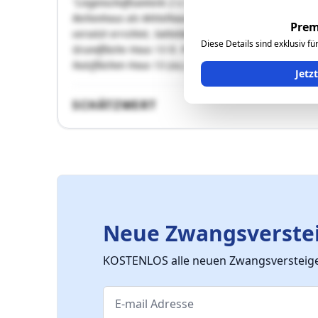
"Liegenschaftsanteile 2 x 593/20000 = 593/10000, W
Reihenhaus als Mittelhaus eines aus 15 Reihenhäuser
Prem
versetzt errichtet, Satteldacheindeckung,
Diese Details sind exklusiv f
Grundfläche Haus 13 lt. Parifikat: 223 m² inkl. Baufläc
Nutzflächen Haus 13 (ca.): EG: 45 m² zzgl. …"
Jetz
SCHÄTZWERT
Neue Zwangsverstei
KOSTENLOS alle neuen Zwangsversteiger