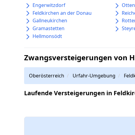
Engerwitzdorf
Otte
Feldkirchen an der Donau
Reich
Gallneukirchen
Rott
Gramastetten
Steyr
Hellmonsödt
Zwangsversteigerungen von Hä
Oberösterreich
Urfahr-Umgebung
Feld
Laufende Versteigerungen in Feldki