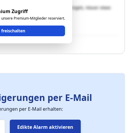
ohnungseigentum an Haus 13;
n bestehenden 2-geschossigen Gebäuderiegels, Häuser etwas
ium Zugriff
ür unsere Premium-Mitglieder reserviert.
he
t freischalten
gerungen per E-Mail
ungen per E-Mail erhalten:
Edikte Alarm aktivieren