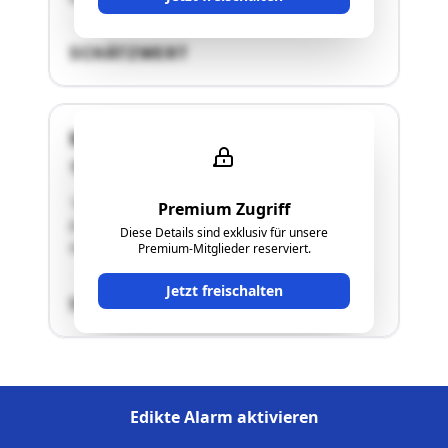
SCHÄTZWERT
Maria-Theresia-Straße 19
4600 Wels
"Es handelt sich um ein Geschäftslokal im
Premium Zugriff
Erdgeschoß des "Maria-Theresien-
Diese Details sind exklusiv für unsere
Hochhauses".Details siehe Langgutachten!"
Premium-Mitglieder reserviert.
Jetzt freischalten
SCHÄTZWERT
Edikte Alarm aktivieren
Edikte Alarm aktivieren
Impressum
⋅
Datenschutz
⋅
Über uns
⋅