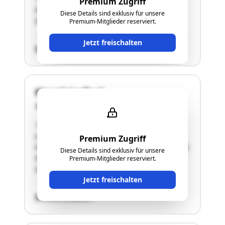
Premium Zugriff
Erdgeschoß des "Maria-Theresien-Hochhauses".
Diese Details sind exklusiv für unsere
Details siehe Langgutachten!"
Premium-Mitglieder reserviert.
Jetzt freischalten
SCHÄTZWERT
Kienzlstraße 3
4600 Wels
"Die Wohnung befindet sich im Erdgeschoß. Sie
verfügt über 3 Kinderzimmer, 1 Schlafzimmer,
Premium Zugriff
Küche/Wohn-/Esszimmer, Speis/Abstellraum, Bad,
Diese Details sind exklusiv für unsere
WC.
Premium-Mitglieder reserviert.
Details siehe Langgutachten!"
Jetzt freischalten
SCHÄTZWERT