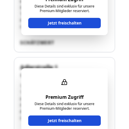
west-seitig mit "Balkon-
Diese Details sind exklusiv für unsere
Wohnzimmer"Schlafzimmer west-seitig mit
Premium-Mitglieder reserviert.
"Balkon-Schlafzimmer"Der Wohnung ist ein
Kellerabteil zugeordnet.Details siehe
Jetzt freischalten
Langgutachten!"
SCHÄTZWERT
Adlerstraße 1
4600 Wels
"Das "Geschäftslokal VO 17a" liegt im sog.
"Traunpark Wels", an der Adlerstraße, direkt
Premium Zugriff
neben dem Eingang des "Best Western Plaza
Diese Details sind exklusiv für unsere
Hotels Wels".Räumlichkeiten:Geschäftsraum,
Premium-Mitglieder reserviert.
Abstellraum, Waschraum, WCDetails siehe
Langgutachten!"
Jetzt freischalten