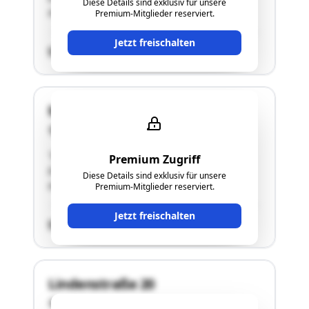
Diese Details sind exklusiv für unsere
Hochhauses".Details siehe Langgutachten!"
Premium-Mitglieder reserviert.
Jetzt freischalten
SCHÄTZWERT
Maria-Theresia-Straße 19
4600 Wels
"Es handelt sich um ein Geschäftslokal im
Premium Zugriff
Erdgeschoß des "Maria-Theresien-
Diese Details sind exklusiv für unsere
Hochhauses".Details siehe Langgutachten!"
Premium-Mitglieder reserviert.
Jetzt freischalten
SCHÄTZWERT
Lindenstraße 20
4600 Wels