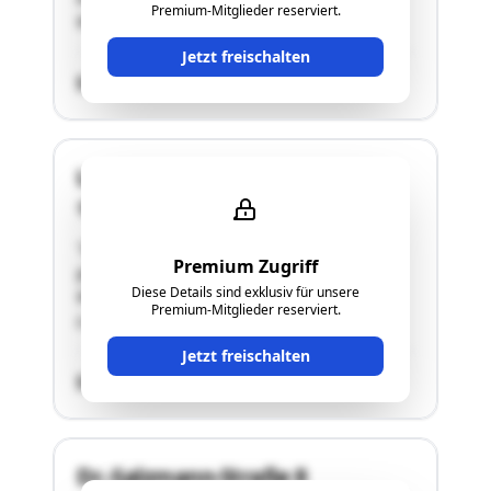
Premium-Mitglieder reserviert.
Wohnung ist ein Kellerabteil zugeordnet."
Jetzt freischalten
SCHÄTZWERT
Linzer Straße 197
4600 Wels
"Die Wohnung befindet sich im Erdgeschoß.Sie
Premium Zugriff
gliedert sich in Vorraum, Bad, WC, 2 Zimmer,
Diese Details sind exklusiv für unsere
Wohnen/Essen/Kochen und eine (verglaste)
Premium-Mitglieder reserviert.
Loggia.Details siehe Langgutachten!"
Jetzt freischalten
SCHÄTZWERT
Dr.-Salzmann-Straße 8