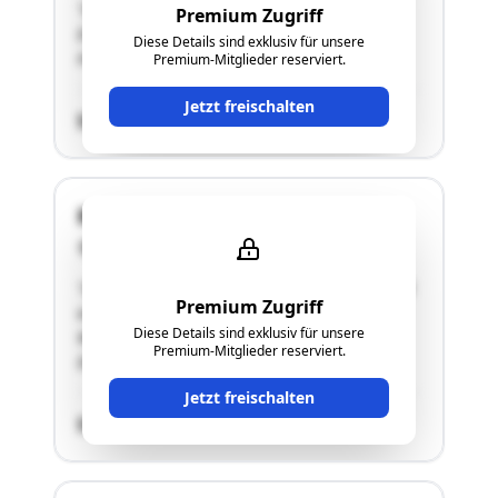
"Es handelt sich um ein Geschäftslokal im
Premium Zugriff
Erdgeschoß des "Maria-Theresien-
Diese Details sind exklusiv für unsere
Hochhauses".Details siehe Langgutachten!"
Premium-Mitglieder reserviert.
Jetzt freischalten
SCHÄTZWERT
Roseggerstraße 1, 3, 5
4600 Wels
"Das Geschäftslokal befindet sich im Erdgeschoß
Premium Zugriff
eines Wohn-/Geschäftsobjektes im Zentrum von
Diese Details sind exklusiv für unsere
Wels.
Premium-Mitglieder reserviert.
Details siehe Langgutachten!"
Jetzt freischalten
SCHÄTZWERT