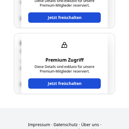
Diese Details sind exklusiv für unsere
WohnhausesGarage 2"
Premium-Mitglieder reserviert.
Jetzt freischalten
SCHÄTZWERT
Brunnhäuslsiedlung 112
5521 Niedernfritz
Premium Zugriff
"Garage im Kellergeschoss des
Diese Details sind exklusiv für unsere
WohnhausesGarage 2"
Premium-Mitglieder reserviert.
Jetzt freischalten
SCHÄTZWERT
Impressum
⋅
Datenschutz
⋅
Über uns
⋅