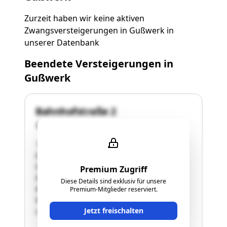
Zurzeit haben wir keine aktiven
Zwangsversteigerungen in Gußwerk in
unserer Datenbank
Beendete Versteigerungen in
Gußwerk
Bahnhofstraße 2
8632 Gußwerk
"Es handelt sich um eine ca. 38 Jahre alte
Eigentumswohnung samt PKW Garage im
Ortsteil Gußwerk der Stadtgemeinde Mariazell.
Premium Zugriff
Die Wohnung befindet sich im Erdgeschoß des
Diese Details sind exklusiv für unsere
Mehrfamilienwohnhauses mit insgesamt 12
Premium-Mitglieder reserviert.
Wohneinheiten, im Südosten führt die
Jetzt freischalten
Landesstraße B 24 Hochschwabstraße …"