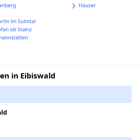
anberg
Häuser
z
artin im Sulmtal
efan ob Stainz
mannstätten
n in Eibiswald
ald