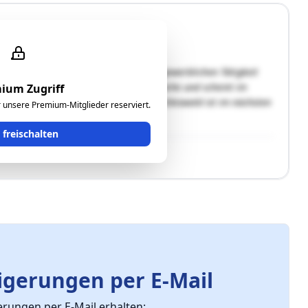
hende Grundfläche wurde neben der gewerblichen Tätigkeit
 Grundfläche besitzt eine ebene Oberfläche und scheint im
ium Zugriff
. Nach Mitteilung der Marktgemeinde Eibiswald ist im nächsten
ür unsere Premium-Mitglieder reserviert.
t freischalten
gerungen per E-Mail
ungen per E-Mail erhalten: