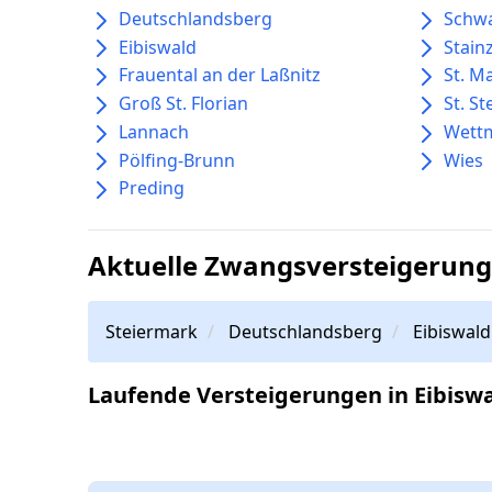
Deutschlandsberg
Schw
Eibiswald
Stain
Frauental an der Laßnitz
St. M
Groß St. Florian
St. St
Lannach
Wett
Pölfing-Brunn
Wies
Preding
Aktuelle Zwangsversteigerunge
Steiermark
Deutschlandsberg
Eibiswald
Laufende Versteigerungen in Eibisw