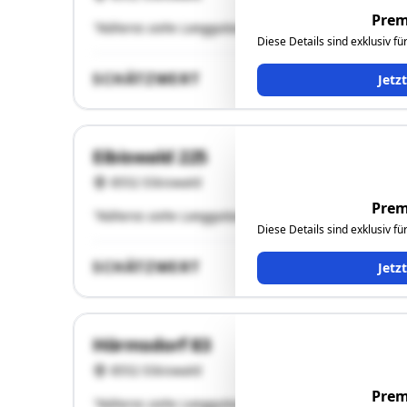
Prem
"Näheres siehe Langgutachten!"
Diese Details sind exklusiv f
SCHÄTZWERT
Jetz
Eibiswald 225
8552 Eibiswald
Prem
"Näheres siehe Langgutachten!"
Diese Details sind exklusiv f
SCHÄTZWERT
Jetz
Hörmsdorf 83
8552 Eibiswald
Prem
"Näheres siehe Langgutachten!"