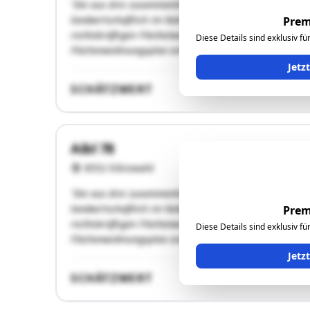
"Die aus drei zusammenhängenden Grundstücken beste
landwirtschaftlich im Nebenerwerb bewirtschaftet. Die
Prem
rechtskräftigen Flächenwidmungsplan als Freiland auf
Diese Details sind exklusiv f
Flächenwidmungsplan eine …"
Jetz
SCHÄTZWERT
Aibl 78
8552 Eibiswald
"Die aus drei zusammenhängenden Grundstücken beste
landwirtschaftlich im Nebenerwerb bewirtschaftet. Die
Prem
rechtskräftigen Flächenwidmungsplan als Freiland auf
Diese Details sind exklusiv f
Flächenwidmungsplan eine …"
Jetz
SCHÄTZWERT