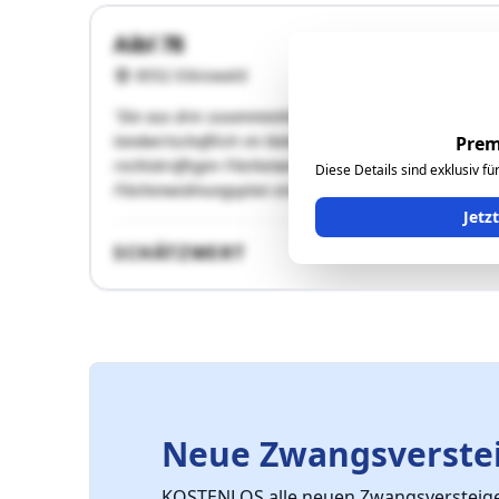
Aibl 78
8552 Eibiswald
"Die aus drei zusammenhängenden Grundstücken beste
landwirtschaftlich im Nebenerwerb bewirtschaftet. Die
Prem
rechtskräftigen Flächenwidmungsplan als Freiland auf
Diese Details sind exklusiv f
Flächenwidmungsplan eine …"
Jetz
SCHÄTZWERT
Neue Zwangsverstei
KOSTENLOS alle neuen Zwangsversteiger