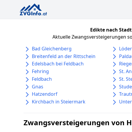
Edikte nach Stadt
Aktuelle Zwangsversteigerungen sor
Bad Gleichenberg
Löder
Breitenfeld an der Rittschein
Palda
Edelsbach bei Feldbach
Riege
Fehring
St. A
Feldbach
St. S
Gnas
Stud
Hatzendorf
Traut
Kirchbach in Steiermark
Unte
Zwangsversteigerungen von Häu