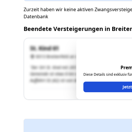
Zurzeit haben wir keine aktiven Zwangsversteige
Datenbank
Beendete Versteigerungen in Breiten
St. Kind 61
8313 Breitenfeld an der Rittschein
Prem
"Der Ort St. Kind mit 265 Einwohnern liegt in der Mar
Gemeinde ist etwa 8 km von der Bezirksstadt Feldbach
Diese Details sind exklusiv f
Auffahrt Ilz (A2) ist von der …"
Jetz