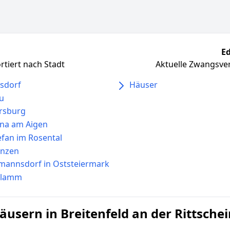
Ed
tiert nach Stadt
Aktuelle Zwangsver
sdorf
Häuser
u
rsburg
nna am Aigen
tefan im Rosental
enzen
mannsdorf in Oststeiermark
rlamm
sern in Breitenfeld an der Rittschei