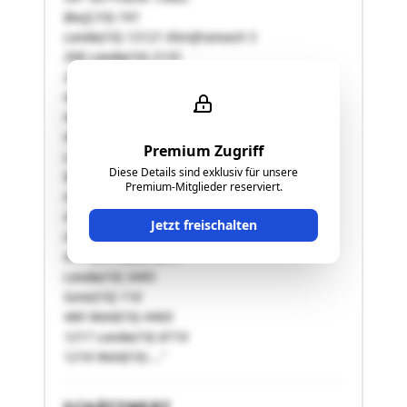
Bauf.(10) 741
Landw(10) 13121 Kleinfrannach 5
398 Landw(10) 2135
399/2 Wald(10) 11410
400 Wald(10) 1108
401 Wald(10) 1888
408 GST-Fläche 5525
Premium Zugriff
Landw(10) 5132
Diese Details sind exklusiv für unsere
Wald(10) 393
Premium-Mitglieder reserviert.
414/2 Landw(10) 1955
415 Wald(10) 2947
Jetzt freischalten
416 Landw(10) 5146
477 GST-Fläche 3611
Landw(10) 3495
Sonst(10) 116
480 Wald(10) 4460
1217 Landw(10) 8710
1218 Wald(10) …"