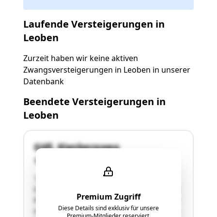
Laufende Versteigerungen in
Leoben
Zurzeit haben wir keine aktiven
Zwangsversteigerungen in Leoben in unserer
Datenbank
Beendete Versteigerungen in
Leoben
Göß, Kienbergweg
8700 Leoben
"Im Kataster sind 1.283 m² als
landwirtschaftliche Nutzfläche und 1.908 m² als
Premium Zugriff
Wald ausgewiesen. In der Natur handelt es sich
Diese Details sind exklusiv für unsere
um eine nach Süden abfallende steile Böschung,
Premium-Mitglieder reserviert.