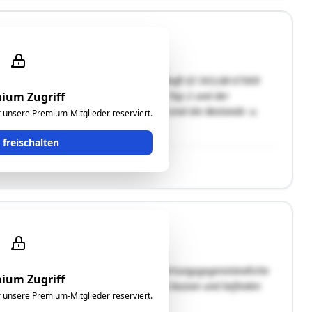
 die 123/345 Anteile an der Liegenschaft EZ 303,GB 67009
rbunden mit demWohnungseigentum an Top 2 und der
ium Zugriff
 158. Bewertungsstichtag: Maßgebend sind die Bestands- u.
ür unsere Premium-Mitglieder reserviert.
t freischalten
Liegenschaft allgemein (EZ 463)Die bewertungsgegenständliche
ium Zugriff
 130/1 und Bfl. 131 in der KG 67002 Bad Aussee und befinden
ür unsere Premium-Mitglieder reserviert.
 Ortszentrum von Bad …"