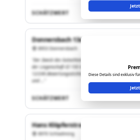
Jetz
SCHÄTZWERT
Donnersbach 13a
8953 Donnersbach
"Der Zweck des Gutachtens ist die Verkehrswertermittl
der Liegenschaft EZ 150 GB 67303 Donnersbach, im Ra
Prem
12/24h.Bewertungsstichtag: Als Bewertungsstichtag wi
Diese Details sind exklusiv f
und …"
Jetz
SCHÄTZWERT
Hans Klöpferstrasse 658/659
8970 Schladming