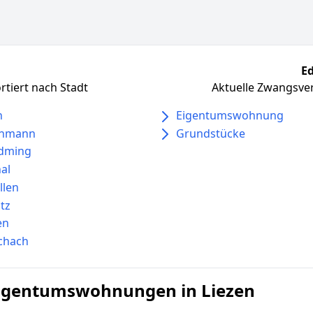
Ed
tiert nach Stadt
Aktuelle Zwangsver
n
Eigentumswohnung
enmann
Grundstücke
adming
hal
llen
itz
en
chach
igentumswohnungen in Liezen