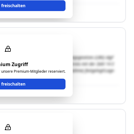
t freischalten
ung im Sinne des Liegenschaftsbewertungsgesetzes (LBG) idgF
hmen des Zwangsversteigerungsverfahrens mit der Zahl 14 E
ium Zugriff
rd der 15.07.2024 (Tag der Befundaufnahme) festgelegt!Lage-
ür unsere Premium-Mitglieder reserviert.
t freischalten