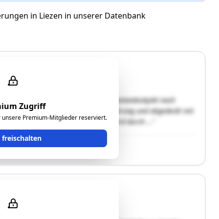
erungen in Liezen in unserer Datenbank
, bestehend aus einem gegenüber dem Bestandsobjekt nach
ium Zugriff
rechteckigen Baublock, ohne Unterkellerung und abgedeckt mit
ür unsere Premium-Mitglieder reserviert.
ergestellt, hat Stahlbetondecken und wird durch …"
t freischalten