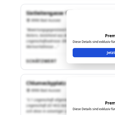
Sixtleitengasse 158
8990 Bad Aussee
"Bewertungsgegenstand:Gegenstand der Bewertung sind
Reitern, bestehend aus dem Grundstück Nr. 658/2 ve
Prem
Liegenschaftsadresse: 8900 Bad Aussee,Sixtleitengasse
Diese Details sind exklusiv f
Wertverhältnisse …"
Jetz
SCHÄTZWERT
Chlumeckyplatz 43/1
8990 Bad Aussee
"3.1 Liegenschaft allgemein - Lagebeschreibung3.1.1 
Prem
Liegenschaft (EZ 463) beinhaltet die Grundstücke. Bfl.
Diese Details sind exklusiv f
sich diese in ostseitiger Lage zum Chlumeckyplatz im