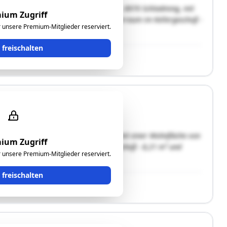
es Hauses Hans-Klöpferstraße 658/659, 8970 Schladming, mit
ium Zugriff
,47 m2, Loggia 2 - 21,41 m2 samt Lagerraum im Kellergeschoß -
ür unsere Premium-Mitglieder reserviert.
t freischalten
erstraße 658/659, 8970 Schladming, mit einer Wohnfläche von
ium Zugriff
 21,41 m² samt Lagerraum im Kellergeschoß - 8,21 m² und
ür unsere Premium-Mitglieder reserviert.
t freischalten