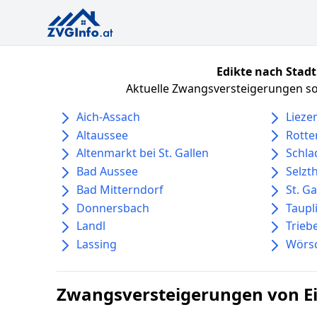
Edikte nach Stadt
Aktuelle Zwangsversteigerungen sor
Aich-Assach
Lieze
Altaussee
Rott
Altenmarkt bei St. Gallen
Schl
Bad Aussee
Selzt
Bad Mitterndorf
St. Ga
Donnersbach
Taupl
Landl
Trieb
Lassing
Wörs
Zwangsversteigerungen von E