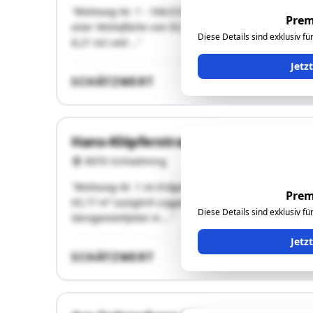
"Wohnung Nr. 1 - 106/2372 Anteile - im Erdgeschoss d
Prem
einer Wohnfläche von 93,77 m² zuzüglich Loggia 1 - 5
Diese Details sind exklusiv f
8,21 m2 und …"
Jetz
SCHÄTZWERT
Hans-Klöpferstraße 658/659
8970 Schladming
"Wohnung Nr. 1 im Erdgeschoss des Hauses Hans-Klöpf
Prem
93,77 m² zuzüglich Loggia 1 - 5,47 m² und Loggia 2 -
Diese Details sind exklusiv f
Garagenstellplatz in …"
Jetz
SCHÄTZWERT