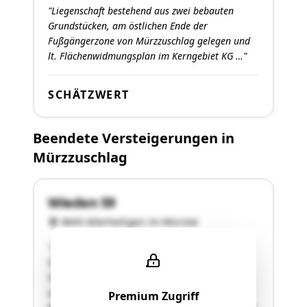
"Liegenschaft bestehend aus zwei bebauten
Grundstücken, am östlichen Ende der
Fußgängerzone von Mürzzuschlag gelegen und
lt. Flächenwidmungsplan im Kerngebiet KG …"
SCHÄTZWERT
Beendete Versteigerungen in
Mürzzuschlag
Wieden 59
8643 Allerheiligen im Mürztal
"Liegenschaft in der Ortschaft Sölsnitz der
Stadtgemeinde Kindberg, am Ende einer
Sackgasse (Eibisbergerweg). Grundstück mit
unregelmäßiger Grundrißform, nördlicher
Premium Zugriff