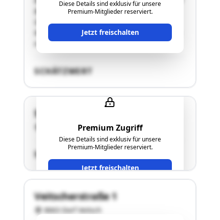
Bereich ebenflächig und leicht geneigt, südlicher
Diese Details sind exklusiv für unsere
Bereich Hangfläche mit mittlerer Neigung, im
Premium-Mitglieder reserviert.
Übergangsbereich bebaut mit Wohnhaus,
Jetzt freischalten
Wirtschaftshütte und Wirtschaftsgebäude.W o h
n …"
SCHÄTZWERT
Sölsnitz 7
Premium Zugriff
8643 Allerheiligen im Mürztal
Diese Details sind exklusiv für unsere
Premium-Mitglieder reserviert.
SCHÄTZWERT
Jetzt freischalten
Veitscherstraße 1
8663 Dorf Veitsch