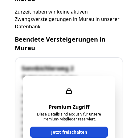
Zurzeit haben wir keine aktiven
Zwangsversteigerungen in Murau in unserer
Datenbank
Beendete Versteigerungen in
Murau
Sonnbichlerweg 2
8842 Katsch an der Mur
"Die Bewertungsliegenschaft befindet sich in
einer abgelegenen Streusiedlungslage in der
Katastralgemeinde Katsch im Gemeindegebiet
Premium Zugriff
von Teufenbach-Katsch. Das Grundstück Nr.
Diese Details sind exklusiv für unsere
852/8 ist annähernd dreieckig sowie von West
Premium-Mitglieder reserviert.
nach Ost teils abfallend konfiguriert und mit
dem Wohnhaus sowie einem angebauten
Jetzt freischalten
Nebengebäude bebaut. …"