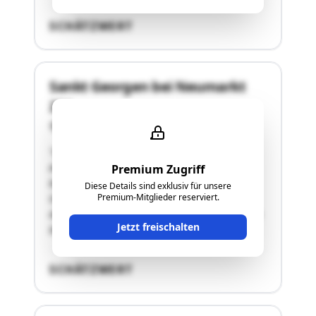
SCHÄTZWERT
Sankt Georgen bei Neumarkt
234
8820 Neumarkt in Steiermark
"Die Liegenschaft (GST-Nr. 206/15) mit der
Adresse 8820 St. Georgen bei Neumarkt 234
Premium Zugriff
befindet sich auf ca. 1570 m Seehöhe auf der
Diese Details sind exklusiv für unsere
Premium-Mitglieder reserviert.
Oberberger Alm, etwa 10 km von Neumarkt in
der Steiermark entfernt. Sie hat eine Fläche von
Jetzt freischalten
842 …"
SCHÄTZWERT