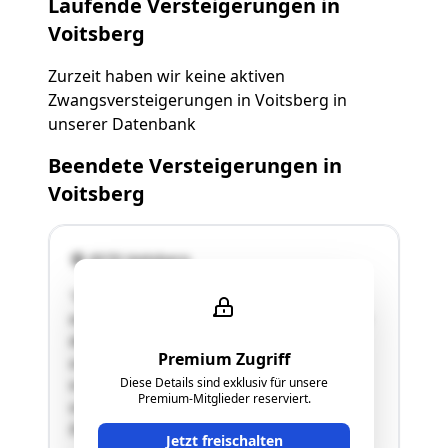
Laufende Versteigerungen in
Voitsberg
Zurzeit haben wir keine aktiven
Zwangsversteigerungen in Voitsberg in
unserer Datenbank
Beendete Versteigerungen in
Voitsberg
8570 Voitsberg
"Die Liegenschaft EZ 569 KG Lobming besteht
aus dem Grundstück 221/2 und liegt im Bereich
des Kaltenwasserweges. Es handelt sich dabei
Premium Zugriff
um einen Weg (Am Jägergrund), der eine Reihe
Diese Details sind exklusiv für unsere
von Einfamilienhäusern sowie weitere, noch
Premium-Mitglieder reserviert.
unverbaute Baugrundstücke erschließt.
Das gegenständliche …"
Jetzt freischalten