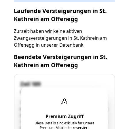
Laufende Versteigerungen in St.
Kathrein am Offenegg
Zurzeit haben wir keine aktiven
Zwangsversteigerungen in St. Kathrein am
Offenegg in unserer Datenbank
Beendete Versteigerungen in St.
Kathrein am Offenegg
Zeil 189
8171 St. Kathrein am Offenegg
"Bezeichnung der Liegenschaft:Zeil 189, 8171 St.
Kathrein am Offenegg;Baufläche 185 m², Gärten
956 m², Gesamtfläche 1141 m²; Gst.Nr.
Premium Zugriff
172/6;Hinsichtlich dem in CLNr 5a einverleibten
Diese Details sind exklusiv für unsere
Pfandrecht derSteiermärkischen Bank und
Premium-Mitglieder reserviert.