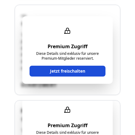
---
6460 Imst
"siehe Langgutachten
(Grundstücksnummer und Daten laut
Premium Zugriff
Grundbuch), in natura ein asphaltierter
Diese Details sind exklusiv für unsere
Parkplatz und ein umzäunter Garten, beide
Premium-Mitglieder reserviert.
Grundstücke der Adresse Imst, Lehngasse 18,
vorgelagert."
Jetzt freischalten
SCHÄTZWERT
Fabrikstraße 7
6460 Imst
Premium Zugriff
"siehe Langgutachten"
Diese Details sind exklusiv für unsere