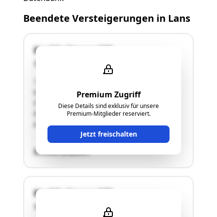
Beendete Versteigerungen in Lans
Kochholzweg 198
6072 Lans
"Das Einfamilienhaus untergliedert sich in
Kellergeschoss, Erdgeschoss und Obergeschoss.
Premium Zugriff
Hochwertige Ausstattung mit individueller
Diese Details sind exklusiv für unsere
Raumaufteilung; Doppelgarage mit 36 qm;
Premium-Mitglieder reserviert.
Anbau eines Wintergartens 2016."
Jetzt freischalten
SCHÄTZWERT
Kochholzweg 198
6072 Lans