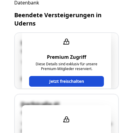
Datenbank
Beendete Versteigerungen in
Uderns
Spieljochweg 4
6271 Uderns
Premium Zugriff
"siehe Langgutachten"
Diese Details sind exklusiv für unsere
Premium-Mitglieder reserviert.
SCHÄTZWERT
Jetzt freischalten
Dorfstraße 41
6271 Uderns
"Auf den zur Liegenschaft EZ 84 GB 87123 Uderns
gehörigen Grundstücken .17, 87 und .170 steht