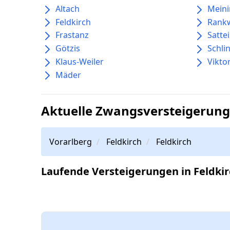
Altach
Mein
Feldkirch
Rankw
Frastanz
Satte
Götzis
Schli
Klaus-Weiler
Vikto
Mäder
Aktuelle Zwangsversteigerunge
Vorarlberg
Feldkirch
Feldkirch
Laufende Versteigerungen in Feldkir