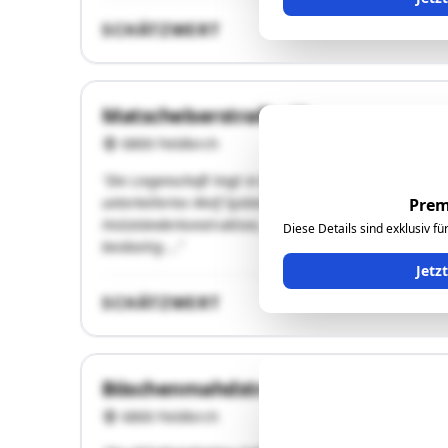
SCHÄTZWERT
Matschelserstraße 40
6800 Feldkirch
"Die Liegenschaft liegt in Bangs, im Ortsteil Nofels, 
unterkellertes Wolf Systemhaus. Das Kellergeschoss is
Prem
Holzständerkonstruktion, gedämmt, mit Installationse
Diese Details sind exklusiv f
beidseitig …"
Jetz
SCHÄTZWERT
Böschenmahdstraße 30+30a
6800 Feldkirch