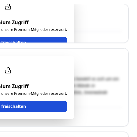
ium Zugriff
ür unsere Premium-Mitglieder reserviert.
t freischalten
in einer ruhiger Wohnlage. Das Wohnhaus handelt es sich um ein
t in WU-Beton errichtet, die aufgehenden Wände in
ium Zugriff
benen, Fassade verputzt,Gipskartonplatten, Innenwände
ür unsere Premium-Mitglieder reserviert.
t freischalten