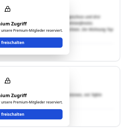
ern mit je einem Kellergeschoss, Erdgeschoss und drei
ichtet, Flachdach, Putzfassade, Holzrahmenfenster,
ium Zugriff
istig ist mit Sanierungsmaßnahmen zu rechnen. Die Wohnung Top
ür unsere Premium-Mitglieder reserviert.
t freischalten
enmaherstraße, verlegt mit Rasengittersteinen, mit Tafeln
ium Zugriff
ür unsere Premium-Mitglieder reserviert.
t freischalten