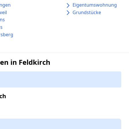
ingen
Eigentumswohnung
eil
Grundstücke
ins
ns
rsberg
n in Feldkirch
ch