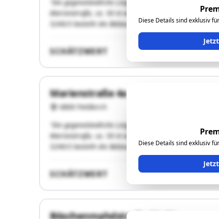
"Die gegenständliche Liegenschaft befindet sich in der 
Prem
Marienstraße, ca. 50 m westseitig der Kapfstraße. Die 
Diese Details sind exklusiv f
5240/3 besteht die Bebauung durch ein Einfamilienwoh
Jetz
SCHÄTZWERT
Marienstraße 4a
6800 Feldkirch
"Die gegenständliche Liegenschaft befindet sich in der 
Prem
Marienstraße, ca. 50 m westseitig der Kapfstraße. Die 
Diese Details sind exklusiv f
5240/3 besteht die Bebauung durch ein Einfamilienwoh
Jetz
SCHÄTZWERT
Böschenmahdstraße 30+30a