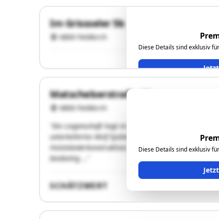
Im Grissseler 5b
Prem
6800 Feldkirch
Diese Details sind exklusiv f
Jetz
Matschelserstraße 40
6800 Feldkirch
"Die Liegenschaft liegt in Bangs, im Ortsteil Nofels, 
unterkellertes Wolf Systemhaus. Das Kellergeschoss is
Prem
Holzständerkonstruktion, gedämmt, mit Installationse
Diese Details sind exklusiv f
beidseitig …"
Jetz
SCHÄTZWERT