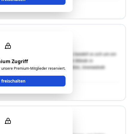
in einer ruhiger Wohnlage. Das Wohnhaus handelt es sich um ein
t in WU-Beton errichtet, die aufgehenden Wände in
ium Zugriff
benen, Fassade verputzt,Gipskartonplatten, Innenwände
ür unsere Premium-Mitglieder reserviert.
t freischalten