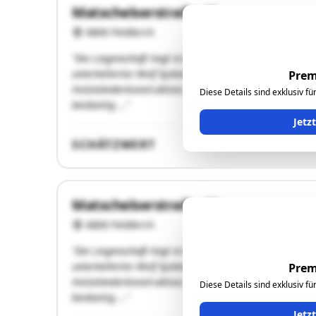
Matschelserstraße 40
6800 Feldkirch
"Die Liegenschaft liegt in Bangs, im Ortsteil Nofels, 
unterkellertes Wolf Systemhaus. Das Kellergeschoss is
Prem
Holzständerkonstruktion, gedämmt, mit Installationse
Diese Details sind exklusiv f
beidseitig …"
Jetz
SCHÄTZWERT
Matschelserstraße 40
6800 Feldkirch
"Die Liegenschaft liegt in Bangs, im Ortsteil Nofels, 
unterkellertes Wolf Systemhaus. Das Kellergeschoss is
Prem
Holzständerkonstruktion, gedämmt, mit Installationse
Diese Details sind exklusiv f
beidseitig …"
Jetz