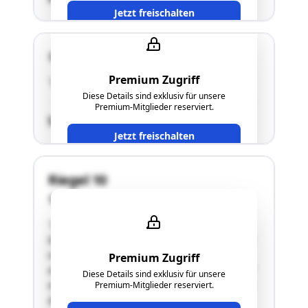
Jetzt freischalten
7434 Bernstein
Premium Zugriff
"Siehe Gutachten."
Diese Details sind exklusiv für unsere
Premium-Mitglieder reserviert.
SCHÄTZWERT
Jetzt freischalten
Riegel 10
7434 Bernstein
"LageDieses Grundstück mit dem darauf
befindlichen Gebäude liegt im verbauten Gebiet
von Bernstein und ist über den öffentlichen
Premium Zugriff
asphaltierten Weg mit der Bezeichnung „Riegel“
Diese Details sind exklusiv für unsere
erreichbar. Das Grundstück liegt im Nahbereich
Premium-Mitglieder reserviert.
des Raiffeisenplatzes und der Neuen