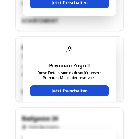
Jetzt freischalten
Mittelschule. Die Lage des Grundstückes …"
SCHÄTZWERT
Rettenbach
7434 Bernstein
Premium Zugriff
"Wälder und landwirtschaftlich genutzte
Diese Details sind exklusiv für unsere
Grundstücke"
Premium-Mitglieder reserviert.
Jetzt freischalten
SCHÄTZWERT
Badgasse 24
7434 Bernstein
"Lage: