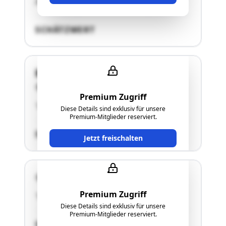
Zufahrt …"
SCHÄTZWERT
Bernstein
7434 Bernstein
Premium Zugriff
"Land- und forstwirtschaftliche Grundstücke"
Diese Details sind exklusiv für unsere
Premium-Mitglieder reserviert.
SCHÄTZWERT
Jetzt freischalten
7434 Bernstein
Premium Zugriff
"Siehe Gutachten."
Diese Details sind exklusiv für unsere
Premium-Mitglieder reserviert.
SCHÄTZWERT