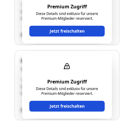
"Unbebaute Liegenschaft;
Premium Zugriff
WeggrundstückTeilweise Entwicklungspotential
Diese Details sind exklusiv für unsere
laut ÖEKDetails siehe Langgutachten!"
Premium-Mitglieder reserviert.
Jetzt freischalten
SCHÄTZWERT
Keine; nahe Kirschweg
9071 Köttmannsdorf
"Unbebaute Liegenschaft;
Premium Zugriff
WeggrundstückTeilweise Entwicklungspotential
Diese Details sind exklusiv für unsere
laut ÖEKDetails siehe Langgutachten!"
Premium-Mitglieder reserviert.
Jetzt freischalten
SCHÄTZWERT