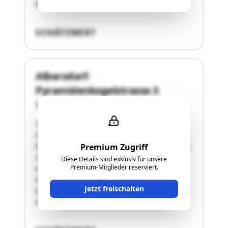
besteht …"
SCHÄTZWERT
Albersdorf-
Pyramidenkogelstrasse 3
9535 Schiefling
"Anteil 1/2, B-LNr.1 Die gegenständliche
Liegenschaft Albersdorf-Pyramidenkoglstraße 3
besteht aus den Grundstücken .19, 270/1, 272/1,
Premium Zugriff
294, 299, 300/1, 301/2 und 303/2. Bewertet
Diese Details sind exklusiv für unsere
Premium-Mitglieder reserviert.
wurde das Grundstück betreffend B-LNr. 1. Das
Katasterausmaß der gesamten Liegenschaft
Jetzt freischalten
beträgt 36.688 m2. Der bewertete Gegenstand
besteht …"