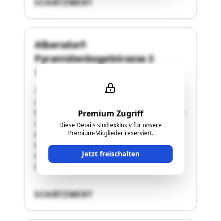
SCHÄTZWERT
Albersdorf-
Pyramidenkogelstrasse 3
9535 Schiefling
"Anteil 1/2, B-LNr.1 Die gegenständliche
Liegenschaft Albersdorf-Pyramidenkoglstraße 3
besteht aus den Grundstücken .19, 270/1, 272/1,
Premium Zugriff
294, 299, 300/1, 301/2 und 303/2. Bewertet
Diese Details sind exklusiv für unsere
Premium-Mitglieder reserviert.
wurde das Grundstück betreffend B-LNr. 1. Das
Katasterausmaß der gesamten Liegenschaft
Jetzt freischalten
beträgt 36.688 m2. Der bewertete Gegenstand
besteht …"
SCHÄTZWERT