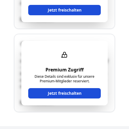
das öffentliche …"
Jetzt freischalten
SCHÄTZWERT
3350 Haag
"Die gegenständliche Parzelle 616/2 mit einer
Größe von 1.098,00 m² weist die Widmungen Glf
– Grünland-Land- und Forstwirtschaft und FO –
Premium Zugriff
Wald auf. Die Parzelle grenzt im Norden an das
Diese Details sind exklusiv für unsere
öffentliche Gut (L85) und im Süden ebenfalls an
Premium-Mitglieder reserviert.
das öffentliche …"
Jetzt freischalten
SCHÄTZWERT