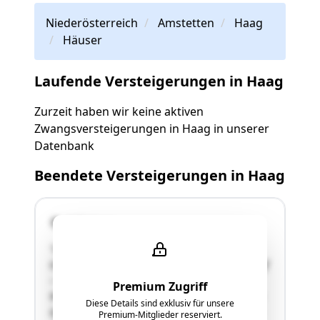
Niederösterreich
Amstetten
Haag
Häuser
Laufende Versteigerungen in Haag
Zurzeit haben wir keine aktiven
Zwangsversteigerungen in Haag in unserer
Datenbank
Beendete Versteigerungen in Haag
3350 Haag
"Die gegenständliche Parzelle 616/2 mit einer
Größe von 1.098,00 m² weist die Widmungen Glf
– Grünland-Land- und Forstwirtschaft und FO –
Premium Zugriff
Wald auf. Die Parzelle grenzt im Norden an das
Diese Details sind exklusiv für unsere
öffentliche Gut (L85) und im Süden ebenfalls an
Premium-Mitglieder reserviert.