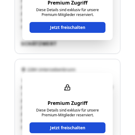
(Gebäude) 376 m², Sonst.
Premium Zugriff
(Straßenverkehrsanlagen) 13 m², Sonst.
Diese Details sind exklusiv für unsere
(Betriebsfläche) 803 m², Gesamtfläche des
Premium-Mitglieder reserviert.
Grundstücks: 1.192 m²GSt-Nr. 102 Gärten 42
m²Gesamtfläche der Liegenschaft: 1.276 …"
Jetzt freischalten
SCHÄTZWERT
2284 Untersiebenbrunn
"Bezeichnung der Liegenschaft:a. Grundbuch
06313 Untersiebenbrunn, EZ 1199BLNr. 1, Anteil
1/1GSt-Nr. 97 Gärten 42 m²GSt-Nr. 101 Bauf.
(Gebäude) 376 m², Sonst.
Premium Zugriff
(Straßenverkehrsanlagen) 13 m², Sonst.
Diese Details sind exklusiv für unsere
(Betriebsfläche) 803 m², Gesamtfläche des
Premium-Mitglieder reserviert.
Grundstücks: 1.192 m²GSt-Nr. 102 Gärten 42
m²Gesamtfläche der Liegenschaft: 1.276 …"
Jetzt freischalten