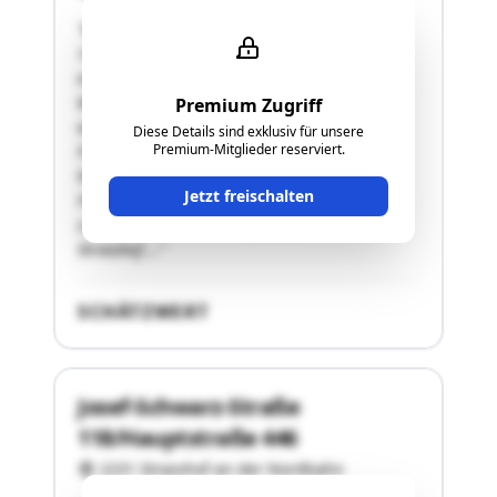
"Bezeichnung der Liegenschaft: BLNr. 1, Anteil
1/1GSt-Nr. 80/90 Wald 2.784
m²Flächenwidmung: vorderer Bereich Bauland-
Wohngebiet mit Kenntlichmachung Forst (bei
Premium Zugriff
einer etwaigen Bebauung muss mit der
Diese Details sind exklusiv für unsere
Premium-Mitglieder reserviert.
Forstbehörde Kontakt aufgenommen werden)
hinterer Bereich: Grünland – Land- und
Jetzt freischalten
Forstwirtschaftunbebaute, ebene
LiegenschaftZustand: ungepflegtAdresse: 2231
Strasshof …"
SCHÄTZWERT
Josef-Schwarz-Straße
118/Hauptstraße 446
2231 Strasshof an der Nordbahn