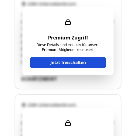
2284 Untersiebenbrunn
"Bezeichnung der Liegenschaft:a. Grundbuch
06313 Untersiebenbrunn, EZ 1199BLNr. 1, Anteil
1/1GSt-Nr. 97 Gärten 42 m²GSt-Nr. 101 Bauf.
(Gebäude) 376 m², Sonst.
Premium Zugriff
(Straßenverkehrsanlagen) 13 m², Sonst.
Diese Details sind exklusiv für unsere
(Betriebsfläche) 803 m², Gesamtfläche des
Premium-Mitglieder reserviert.
Grundstücks: 1.192 m²GSt-Nr. 102 Gärten 42
m²Gesamtfläche der Liegenschaft: 1.276 …"
Jetzt freischalten
SCHÄTZWERT
2284 Untersiebenbrunn
"Bezeichnung der Liegenschaft:a. Grundbuch
06313 Untersiebenbrunn, EZ 1199BLNr. 1, Anteil
1/1GSt-Nr. 97 Gärten 42 m²GSt-Nr. 101 Bauf.