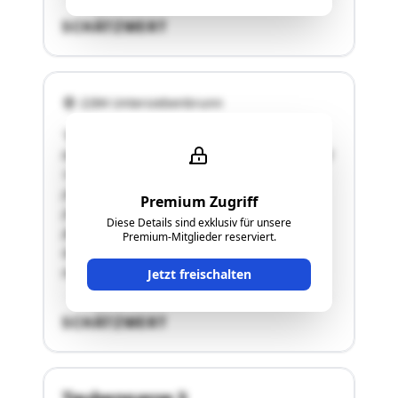
SCHÄTZWERT
2284 Untersiebenbrunn
"Bezeichnung der Liegenschaft: a. Grundbuch
06313 Untersiebenbrunn, EZ 1199BLNr. 1, Anteil
1/1GSt-Nr. 97 Gärten 42 m²GSt-Nr. 101 Bauf.
(Gebäude) 376 m², Sonst.
Premium Zugriff
(Straßenverkehrsanlagen) 13 m², Sonst.
Diese Details sind exklusiv für unsere
(Betriebsfläche) 803 m², Gesamtfläche des
Premium-Mitglieder reserviert.
Grundstücks: 1.192 m²GSt-Nr. 102 Gärten 42
m²Gesamtfläche der Liegenschaft: …"
Jetzt freischalten
SCHÄTZWERT