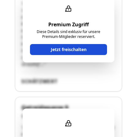
"Bezeichnung der Liegenschaft: BLNr. 1, Anteil
1/1GSt-Nr. 80/90 Wald 2.784
m²Flächenwidmung: vorderer Bereich Bauland-
Wohngebiet mit Kenntlichmachung Forst (bei
Premium Zugriff
einer etwaigen Bebauung muss mit der
Diese Details sind exklusiv für unsere
Premium-Mitglieder reserviert.
Forstbehörde Kontakt aufgenommen werden)
hinterer Bereich: Grünland – Land- und
Jetzt freischalten
Forstwirtschaftunbebaute, ebene
LiegenschaftZustand: ungepflegtAdresse: 2231
Strasshof …"
SCHÄTZWERT
Getreidegasse 9
2292 Engelhartstetten
"Unbebaute Liegenschaft. Das Grundstück wurde
mit Bescheid vom 13.12.2017 zum Bauplatz