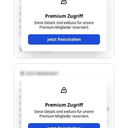
"Das Grundstück 646/4 hat eine Fläche von
3.200 m² und ist daher als klein einzustufen.
Wie aus dem Luftbild erkennbar, liegt dieses
Premium Zugriff
Grundstück in einem naturräumlich gut
Diese Details sind exklusiv für unsere
ausgestatten Bereich. Bedingt durch diese Lage
Premium-Mitglieder reserviert.
ist ein hoher Wilddruck ( Fährten) erkennbar. …"
Jetzt freischalten
SCHÄTZWERT
2253 Weikendorf
"EZ 139 KG 06025 Stripfing
Die beiden Grundstücke 320/1 und 320/3 liegen
unmittelbar nebeneinander und haben eine
Gesamtfläche von 11.397 m².
Premium Zugriff
Die Grundstücke sind derzeit verpachtet und sind
Diese Details sind exklusiv für unsere
in einem guten Zustand.
Premium-Mitglieder reserviert.
Die Bearbeitung ist auf Grund der Konfiguration
( Rechteck) …"