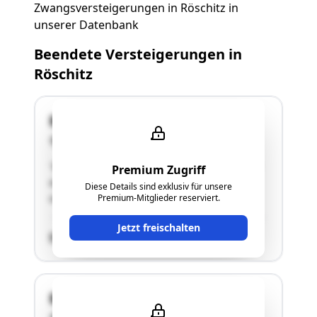
Zwangsversteigerungen in Röschitz in
unserer Datenbank
Beendete Versteigerungen in
Röschitz
Blumenweg EZ 1189
3743 Röschitz
"Bei der gegenständlichen Liegenschaft handelt
Premium Zugriff
es sich um ein Baugrundstück mit einem
Diese Details sind exklusiv für unsere
unfertigen Fundament."
Premium-Mitglieder reserviert.
Jetzt freischalten
SCHÄTZWERT
Blumenweg EZ 1188