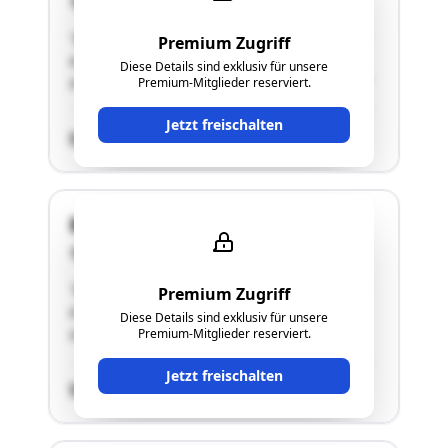
3743 Röschitz
"Bei der gegenständlichen Liegenschaft handelt
Premium Zugriff
es sich um einen Rohbau. Die Liegenschaft teilt
Diese Details sind exklusiv für unsere
sich in ein Einfamilienhaus und in eine Garage."
Premium-Mitglieder reserviert.
Jetzt freischalten
SCHÄTZWERT
Blumenweg EZ 1189
3743 Röschitz
"Bei der gegenständlichen Liegenschaft handelt
Premium Zugriff
es sich um ein Baugrundstück mit einem
Diese Details sind exklusiv für unsere
unfertigen Fundament."
Premium-Mitglieder reserviert.
Jetzt freischalten
SCHÄTZWERT