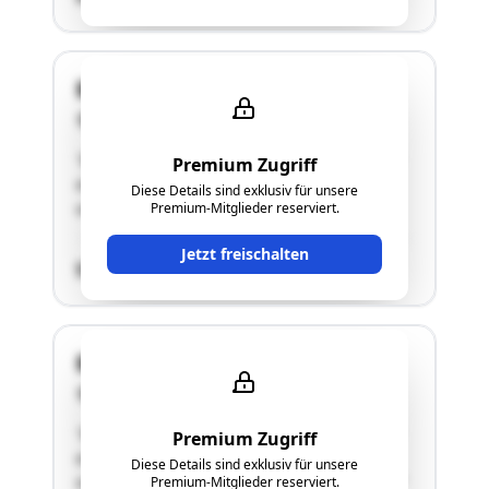
Blumenweg EZ 1189
3743 Röschitz
"Bei der gegenständlichen Liegenschaft handelt
Premium Zugriff
es sich um ein Baugrundstück mit einem
Diese Details sind exklusiv für unsere
unfertigen Fundament."
Premium-Mitglieder reserviert.
Jetzt freischalten
SCHÄTZWERT
Blumenweg EZ 1188
3743 Röschitz
"Bei der gegenständlichen Liegenschaft handelt
Premium Zugriff
es sich um einen Rohbau. Die Liegenschaft teilt
Diese Details sind exklusiv für unsere
sich in ein Einfamilienhaus und in eine Garage."
Premium-Mitglieder reserviert.