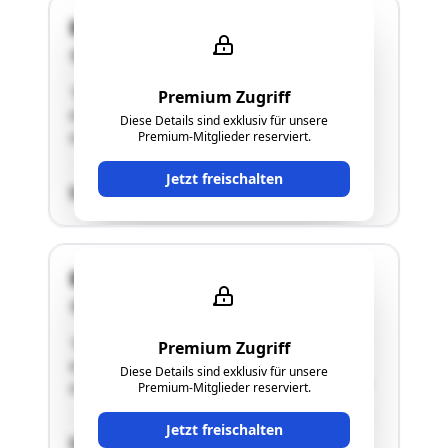
Blumenweg EZ 1189
3743 Röschitz
"Bei der gegenständlichen Liegenschaft handelt
Premium Zugriff
es sich um ein Baugrundstück mit einem
Diese Details sind exklusiv für unsere
unfertigen Fundament."
Premium-Mitglieder reserviert.
Jetzt freischalten
SCHÄTZWERT
Blumenweg EZ 1188
3743 Röschitz
"Bei der gegenständlichen Liegenschaft handelt
Premium Zugriff
es sich um einen Rohbau. Die Liegenschaft teilt
Diese Details sind exklusiv für unsere
sich in ein Einfamilienhaus und in eine Garage."
Premium-Mitglieder reserviert.
Jetzt freischalten
SCHÄTZWERT