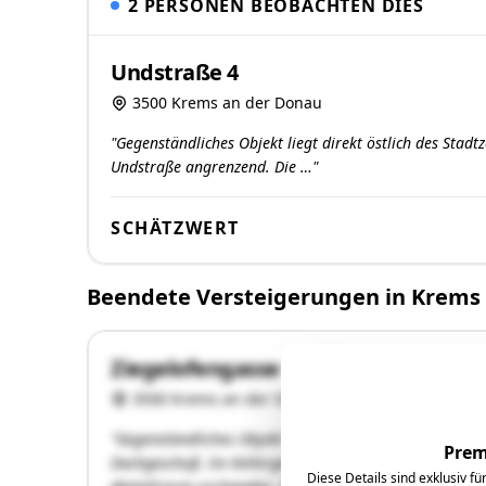
2 PERSONEN BEOBACHTEN DIES
Undstraße 4
3500 Krems an der Donau
"Gegenständliches Objekt liegt direkt östlich des Sta
Undstraße angrenzend. Die …"
SCHÄTZWERT
Beendete Versteigerungen in Krems
Ziegelofengasse 16
3500 Krems an der Donau
"Gegenständliches Objekt besteht aus einem Kellerge
Prem
Dachgeschoß. Im Kellergeschoß sind mehrere Kellerräu
Diese Details sind exklusiv f