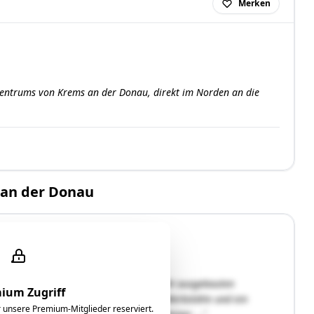
Merken
dtzentrums von Krems an der Donau, direkt im Norden an die
 an der Donau
schoß, einem Erdgeschoß und einem nicht ausgebauten
ium Zugriff
me, eine Garage, ein Heizraum, eine Werkstätte und ein
ür unsere Premium-Mitglieder reserviert.