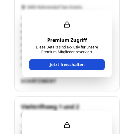
3495 Rohrendorf bei Krems
"Bei gegenständlicher Liegenschaft handelt es
sich um einen Schanigarten samt Gastgarten
und Kinderspielplatz sowie PKW-Stellflächen.
Gegenständliches Grundstück befindet sich auf
Premium Zugriff
der gegenüberliegenden Straßenseite zum
Diese Details sind exklusiv für unsere
Heurigenlokal in einer Straßenkehre auf dem
Premium-Mitglieder reserviert.
GstNr. 190/7 KG 12126 Oberrohrendorf und ist
unförmig geformt. …"
Jetzt freischalten
SCHÄTZWERT
Viehtriftweg 1 und 2
3495 Rohrendorf bei Krems
"Gegenständliches Grundstück ist ein
Fahnengrundstück und besteht aus einem