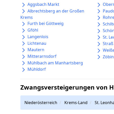
Aggsbach Markt
Oberm
Albrechtsberg an der Großen
Paud
Krems
Rohre
Furth bei Göttweig
Schil
Gföhl
Schö
Langenlois
St. L
Lichtenau
Straß
Mautern
Weiße
Mitterarnsdorf
Zöbi
Mühlbach am Manhartsberg
Mühldorf
Zwangsversteigerungen von H
Niederösterreich
Krems-Land
St. Leonh