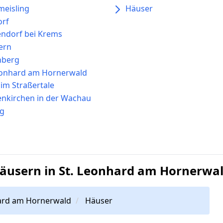
eisling
Häuser
orf
ndorf bei Krems
tern
nberg
eonhard am Hornerwald
 im Straßertale
nkirchen in der Wachau
ng
äusern in St. Leonhard am Hornerwa
ard am Hornerwald
Häuser