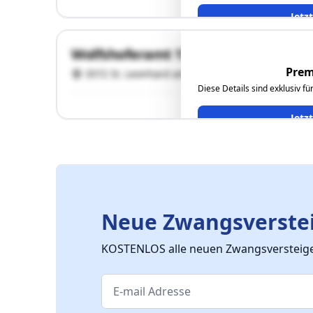
Jetz
Wolfshoferamt 171
Prem
3572 St. Leonhard am Hornerwald
Diese Details sind exklusiv f
Jetz
Neue Zwangsverstei
KOSTENLOS alle neuen Zwangsversteiger