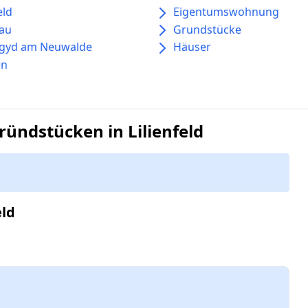
eld
Eigentumswohnung
au
Grundstücke
egyd am Neuwalde
Häuser
en
ündstücken in Lilienfeld
eld