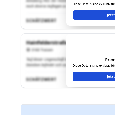
Annaberg /NÖ. Der Hotelbetrieb wurde eingestellt. Z
Diese Details sind exklusiv f
noch diverse Auflagen zu erfüllen."
Jetz
SCHÄTZWERT
Hainfelderstraße 23
3160 Traisen
"Auf dieser Liegenschaft befindet sich ein 2021 errich
Prem
Daneben befindet sich auch noch ein 2023 errichtetes
Diese Details sind exklusiv f
Jetz
SCHÄTZWERT