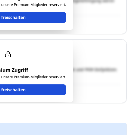
ur Erlangung einer neuen Betriebsanlagengenehmigung wären
ür unsere Premium-Mitglieder reserviert.
t freischalten
tetes Motel mit 18 Zimmern, Gastronomie und PKW-Stellplätzen.
ium Zugriff
 Einfamilienhaus mit Nebengebäude."
ür unsere Premium-Mitglieder reserviert.
t freischalten