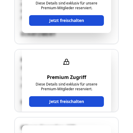
Diese Details sind exklusiv für unsere
RohbauFlächenwidmung:Bauland-
Premium-Mitglieder reserviert.
Wohngebietkeine dinglichen
Abgabenrückstände"
Jetzt freischalten
SCHÄTZWERT
Hausweingarten 496
2145 Hausbrunn
Premium Zugriff
"Einfamilienwohnhaus mit Nebengebäude
Diese Details sind exklusiv für unsere
(Schuppen)"
Premium-Mitglieder reserviert.
Jetzt freischalten
SCHÄTZWERT
Obere Spandau 428