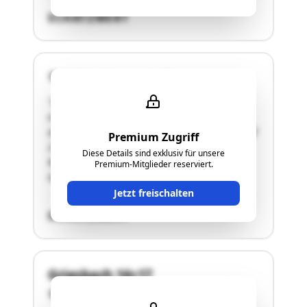
SCHÄTZWERT
3822 Karlstein an der Thaya
"Die Liegenschaft besteht aus dem Grundstück
mit der Nr. 324 und grenzt südlich und östlich
an die zusammenhängenden Grundstücke der EZ
Premium Zugriff
210. Die Grundstücksfläche weist ein Gefälle
Diese Details sind exklusiv für unsere
Richtung Norden auf.Das Grundstück wird
Premium-Mitglieder reserviert.
landwirtschaftlich (als Ackerfläche) genutzt."
Jetzt freischalten
SCHÄTZWERT
Griesbach 16+17
3822 Karlstein an der Thaya