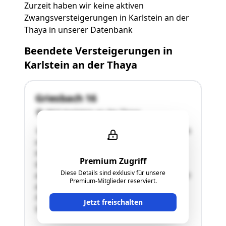
Zurzeit haben wir keine aktiven
Zwangsversteigerungen in Karlstein an der
Thaya in unserer Datenbank
Beendete Versteigerungen in
Karlstein an der Thaya
Griesbach 16
3822 Karlstein an der Thaya
"Auf dem Grundstück mit der Nr. 82 befinden sich
im südlichen Bereich zwei landwirtschaftliche
Hallengebäude und ein Schlachthaus auf
Premium Zugriff
Grünlandwidmung. Das Hallengebäude wurde
Diese Details sind exklusiv für unsere
aufgrund der Baubewilligung aus dem Jahr 2010
Premium-Mitglieder reserviert.
als Schafstallgebäude errichtet, die
Fertigstellungsanzeige erfolgte am 13.12.2018.
Jetzt freischalten
Südlich besteht …"