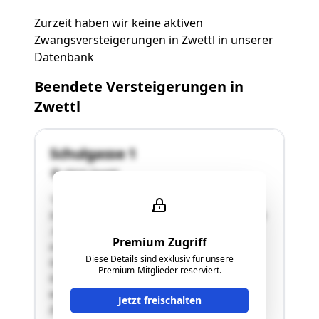
Zurzeit haben wir keine aktiven
Zwangsversteigerungen in Zwettl in unserer
Datenbank
Beendete Versteigerungen in
Zwettl
Schulgasse 1
3910 Zwettl
"Das in der bewertungsgegenständlichen
Stammeinlage EZ 1666 inneliegende Grundstück
.95/2 weist eine unregelmäßige Grundrissform
Premium Zugriff
mit einem grundbücherlichen
Diese Details sind exklusiv für unsere
Gesamtflächenausmaß von 813 m² auf. Die
Premium-Mitglieder reserviert.
Grundstücksfläche ist weitgehend eben und
waagrecht. Auf dem Grundstück .95/2 ist als
Jetzt freischalten
Zugehör zum Baurecht eine …"