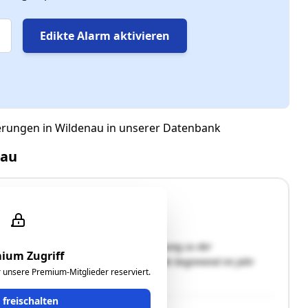
Edikte Alarm aktivieren
gerungen in Wildenau in unserer Datenbank
nau
nd der Gemeinde Wildenau. Die Entfernung zu der
ium Zugriff
. Der vollunterkellerte Bungalow wurde beginnend im Jahr
ür unsere Premium-Mitglieder reserviert.
ge Jahre als Rohbau, welcher …"
t freischalten