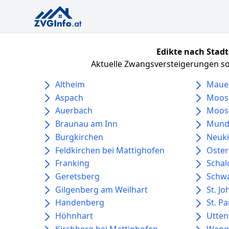
Edikte nach Stadt
Aktuelle Zwangsversteigerungen sor
Altheim
Maue
Aspach
Moos
Auerbach
Moos
Braunau am Inn
Mund
Burgkirchen
Neuki
Feldkirchen bei Mattighofen
Oster
Franking
Schal
Geretsberg
Schwa
Gilgenberg am Weilhart
St. J
Handenberg
St. P
Höhnhart
Utten
Kirchberg bei Mattighofen
Weng 