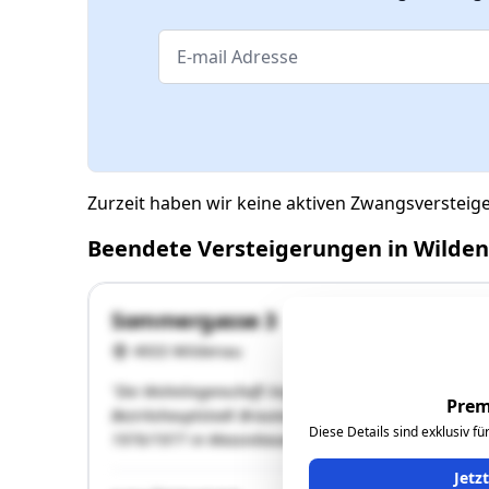
Zurzeit haben wir keine aktiven Zwangsverstei
Beendete Versteigerungen in Wilde
Sommergasse 3
4933 Wildenau
"Die Wohnliegenschaft liegt am nordwestlichen Ortsra
Prem
Bezirkshauptstadt Braunau am Inn beträgt zirka 28 km
Diese Details sind exklusiv f
1976/1977 in Massivbauweise errichtet und stand eini
Jetz