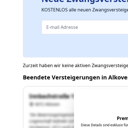
KOSTENLOS alle neuen Zwangsversteiger
Zurzeit haben wir keine aktiven Zwangsversteig
Beendete Versteigerungen in Alkov
Innbachstraße 17
4072 Alkoven
"Die Bewertungsliegenschaft im Ausmaß von 3.395 m² b
Prem
Liegenschaft befindet sich im Überflutungsbereich be
Diese Details sind exklusiv f
Hochwasser 2013 auch überflutet. Ein ehemaliges "Sac