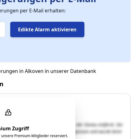
ungen per E-Mail erhalten:
Edikte Alarm aktivieren
erungen in Alkoven in unserer Datenbank
en
efindet sich im Grünland ca. 1 km von der Donau entfernt. Die
ium Zugriff
i 30- und 100-jährlichen Hochwasserereignissen und wurde beim
ür unsere Premium-Mitglieder reserviert.
herl" wurde …"