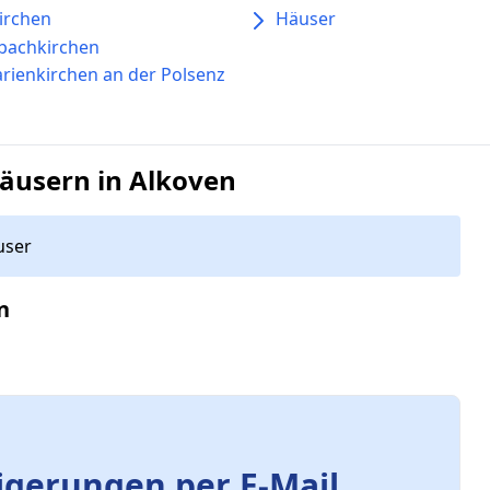
irchen
Häuser
bachkirchen
arienkirchen an der Polsenz
äusern in Alkoven
user
n
gerungen per E-Mail