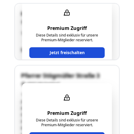
Handel-Mazzetti-Weg 12
4550 Kremsmünster
Premium Zugriff
"Abstellplatz für Kraftfahrzeuge 2"
Diese Details sind exklusiv für unsere
Premium-Mitglieder reserviert.
SCHÄTZWERT
Jetzt freischalten
Pfarrer Stögmüller Straße 3
4563 Micheldorf
"Tiefgaragenabstellplatz Top Nr. 43
(Wohnungseigentum) liegt im KG im
Mehrfamilienwohnhaus - 4563 Micheldorf,
Premium Zugriff
Pfarrer Stögmüller Straße 3.Die Liegenschaft
Diese Details sind exklusiv für unsere
liegt ca. 0,4 km (Fußweg) östlich vom
Premium-Mitglieder reserviert.
Marktgemeindeamt Micheldorf.Der