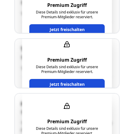
4573 Hinterstoder
Premium Zugriff
Diese Details sind exklusiv für unsere
"Keine Schätzung erfolgt"
Premium-Mitglieder reserviert.
Jetzt freischalten
Tambergau 32
4573 Hinterstoder
Premium Zugriff
Diese Details sind exklusiv für unsere
"Keine Schätzung erfolgt"
Premium-Mitglieder reserviert.
Jetzt freischalten
Handel-Mazzetti-Weg 12
4550 Kremsmünster
Premium Zugriff
"Stellplatz für Kraftfahrzeuge 1 in Doppelgarage
Diese Details sind exklusiv für unsere
(TOP 5)"
Premium-Mitglieder reserviert.