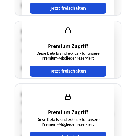
SCHÄTZWERT
Jetzt freischalten
Handel-Mazzetti-Weg 12
4550 Kremsmünster
Premium Zugriff
"Abstellplatz für Kraftfahrzeuge 2"
Diese Details sind exklusiv für unsere
Premium-Mitglieder reserviert.
SCHÄTZWERT
Jetzt freischalten
Handel-Mazzetti-Weg 12
4550 Kremsmünster
Premium Zugriff
"Stellplatz für Kraftfahrzeuge 1 in Doppelgarage
Diese Details sind exklusiv für unsere
(TOP 5)"
Premium-Mitglieder reserviert.