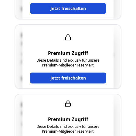
Jetzt freischalten
SCHÄTZWERT
Handel-Mazzetti-Weg 12
4550 Kremsmünster
Premium Zugriff
"Stellplatz für Kraftfahrzeuge 1 in Doppelgarage
Diese Details sind exklusiv für unsere
(TOP 5)"
Premium-Mitglieder reserviert.
Jetzt freischalten
SCHÄTZWERT
Handel-Mazzetti-Weg 12
4550 Kremsmünster
Premium Zugriff
"Abstellplatz für Kraftfahrzeuge 2"
Diese Details sind exklusiv für unsere
Premium-Mitglieder reserviert.