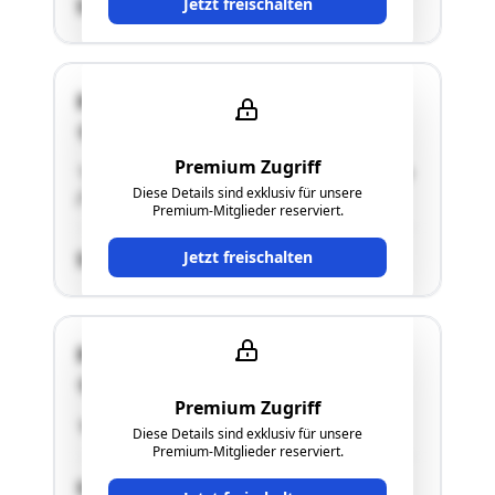
Jetzt freischalten
SCHÄTZWERT
Handel-Mazzetti-Weg 12
4550 Kremsmünster
Premium Zugriff
"Stellplatz für Kraftfahrzeuge 1 in Doppelgarage
Diese Details sind exklusiv für unsere
(TOP 5)"
Premium-Mitglieder reserviert.
Jetzt freischalten
SCHÄTZWERT
Handel-Mazzetti-Weg 12
4550 Kremsmünster
Premium Zugriff
"Abstellplatz für Kraftfahrzeuge 2"
Diese Details sind exklusiv für unsere
Premium-Mitglieder reserviert.
SCHÄTZWERT