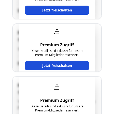
Jetzt freischalten
SCHÄTZWERT
Handel-Mazzetti-Weg 12
4550 Kremsmünster
Premium Zugriff
"Abstellplatz für Kraftfahrzeuge 2"
Diese Details sind exklusiv für unsere
Premium-Mitglieder reserviert.
SCHÄTZWERT
Jetzt freischalten
Handel-Mazzetti-Weg 12
4550 Kremsmünster
Premium Zugriff
"Stellplatz für Kraftfahrzeuge 1 in Doppelgarage
Diese Details sind exklusiv für unsere
(TOP 5)"
Premium-Mitglieder reserviert.