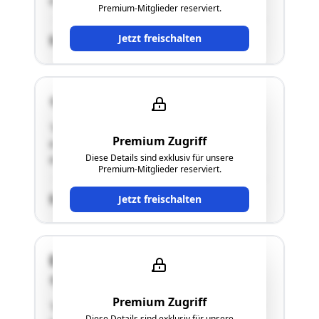
es sich um ein unbebautes Grundstück."
Premium-Mitglieder reserviert.
Jetzt freischalten
SCHÄTZWERT
4470 Enns
"Bei der gegenständlichen Liegenschaft handelt
Premium Zugriff
es sich um ein unbebautes Grundstück, welches
Diese Details sind exklusiv für unsere
als Zufahrt geplant wurde."
Premium-Mitglieder reserviert.
SCHÄTZWERT
Jetzt freischalten
Dr. Renner Straße 16a
4470 Enns
Premium Zugriff
"Bei der gegenständlichen Liegenschaft handelt
Diese Details sind exklusiv für unsere