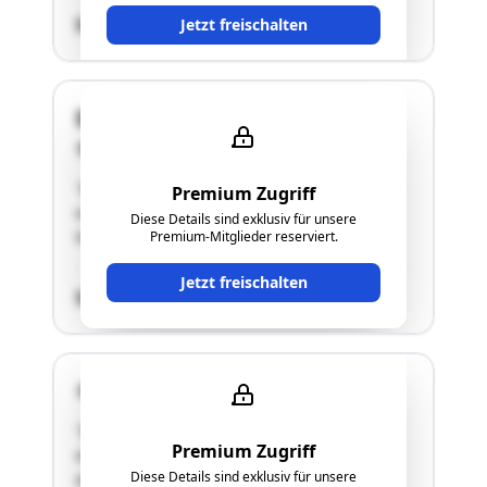
SCHÄTZWERT
Jetzt freischalten
Dr. Renner Straße 30
4470 Enns
"Bei der gegenständlichen Liegenschaft handelt
Premium Zugriff
es sich um ein unbebautes Grundstück, welches
Diese Details sind exklusiv für unsere
teilweise eingezäunt ist."
Premium-Mitglieder reserviert.
Jetzt freischalten
SCHÄTZWERT
4470 Enns
"Bei der gegenständlichen Liegenschaft handelt
Premium Zugriff
es sich um ein unbebautes Grundstück, welches
Diese Details sind exklusiv für unsere
als Zufahrt geplant wurde."