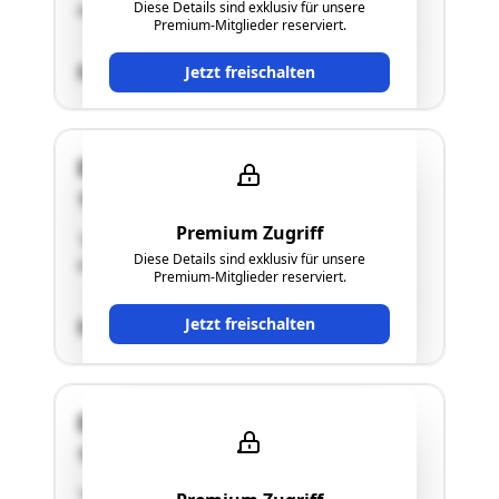
Diese Details sind exklusiv für unsere
als Zufahrt geplant wurde."
Premium-Mitglieder reserviert.
SCHÄTZWERT
Jetzt freischalten
Dr. Renner Straße 16a
4470 Enns
Premium Zugriff
"Bei der gegenständlichen Liegenschaft handelt
Diese Details sind exklusiv für unsere
es sich um ein unbebautes Grundstück."
Premium-Mitglieder reserviert.
Jetzt freischalten
SCHÄTZWERT
Dr. Renner Straße 30
4470 Enns
"Bei der gegenständlichen Liegenschaft handelt