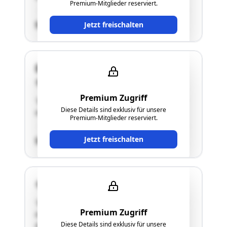
Premium-Mitglieder reserviert.
SCHÄTZWERT
Jetzt freischalten
Dr. Renner Straße 16a
4470 Enns
Premium Zugriff
"Bei der gegenständlichen Liegenschaft handelt
Diese Details sind exklusiv für unsere
es sich um ein unbebautes Grundstück."
Premium-Mitglieder reserviert.
Jetzt freischalten
SCHÄTZWERT
4470 Enns
"Bei der gegenständlichen Liegenschaft handelt
Premium Zugriff
es sich um ein unbebautes Grundstück, welches
Diese Details sind exklusiv für unsere
als Zufahrt geplant wurde."