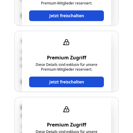
Premium-Mitglieder reserviert.
SCHÄTZWERT
Jetzt freischalten
4470 Enns
"Bei der gegenständlichen Liegenschaft handelt
Premium Zugriff
es sich um ein unbebautes Grundstück, welches
Diese Details sind exklusiv für unsere
als Zufahrt geplant wurde."
Premium-Mitglieder reserviert.
SCHÄTZWERT
Jetzt freischalten
Dr. Renner Straße 16a
4470 Enns
Premium Zugriff
"Bei der gegenständlichen Liegenschaft handelt
Diese Details sind exklusiv für unsere