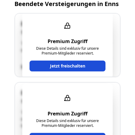
Beendete Versteigerungen in Enns
Dr. Renner-Straße 16a
4470 Enns
Premium Zugriff
"Bei der gegenständlichen Liegenschaft handelt
Diese Details sind exklusiv für unsere
es sich um ein unbebautes Grundstück."
Premium-Mitglieder reserviert.
Jetzt freischalten
SCHÄTZWERT
Dr. Renner-Straße 30
4470 Enns
"Bei der gegenständlichen Liegenschaft handelt
Premium Zugriff
es sich um ein unbebautes Grundstück, welches
Diese Details sind exklusiv für unsere
teilweise eingezäunt ist"
Premium-Mitglieder reserviert.