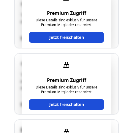
4470 Enns
Premium Zugriff
"Bei der gegenständlichen Liegenschaft handelt
Diese Details sind exklusiv für unsere
es sich um ein unbebautes Grundstück."
Premium-Mitglieder reserviert.
Jetzt freischalten
SCHÄTZWERT
4470 Enns
"Bei der gegenständlichen Liegenschaft handelt
Premium Zugriff
es sich um ein unbebautes Grundstück, welches
Diese Details sind exklusiv für unsere
als Zufahrt geplant wurde."
Premium-Mitglieder reserviert.
SCHÄTZWERT
Jetzt freischalten
Dr. Renner Straße 16a