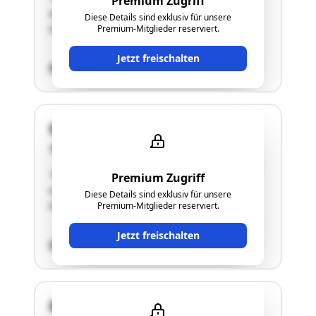
Premium Zugriff
es sich um ein unbebautes Grundstück, welches
Diese Details sind exklusiv für unsere
teilweise eingezäunt ist."
Premium-Mitglieder reserviert.
Jetzt freischalten
SCHÄTZWERT
Dr. Renner Straße 30
4470 Enns
"Bei der gegenständlichen Liegenschaft handelt
Premium Zugriff
es sich um ein unbebautes Grundstück, welches
Diese Details sind exklusiv für unsere
teilweise eingezäunt ist."
Premium-Mitglieder reserviert.
Jetzt freischalten
SCHÄTZWERT
Dr. Renner Straße 16a