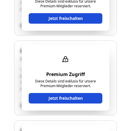
Diese Details sind exklusiv für unsere
Tiefgaragenabstellplatz und einem Stellplatz im
Premium-Mitglieder reserviert.
Freien"
Jetzt freischalten
SCHÄTZWERT
Kremstalstraße 26
4501 Neuhofen an der Krems
"neuwertige Eigentumswohnung im Ort
Premium Zugriff
Neuhofen an der Krems mit einem
Diese Details sind exklusiv für unsere
Tiefgaragenabstellplatz und einem Stellplatz im
Premium-Mitglieder reserviert.
Freien"
Jetzt freischalten
SCHÄTZWERT
Kastanienweg 19