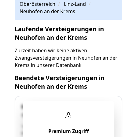
Oberösterreich
Linz-Land
Neuhofen an der Krems
Laufende Versteigerungen in
Neuhofen an der Krems
Zurzeit haben wir keine aktiven
Zwangsversteigerungen in Neuhofen an der
Krems in unserer Datenbank
Beendete Versteigerungen in
Neuhofen an der Krems
Kremstalstraße 26
4501 Neuhofen an der Krems
"neuwertige Eigentumswohnung im Ort
Premium Zugriff
Neuhofen an der Krems mit einem